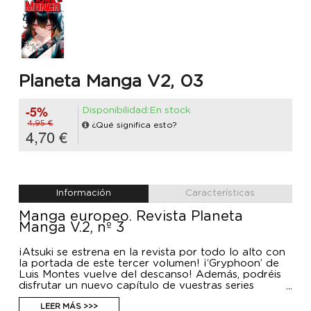
Planeta Manga V2, 03
-5%
Disponibilidad:En stock
4,95 €
¿Qué significa esto?
4,70 €
Información
Características
Manga europeo. Revista Planeta
Manga V.2, nº 3
¡Atsuki se estrena en la revista por todo lo alto con
la portada de este tercer volumen! ¡‘Gryphoon’ de
Luis Montes vuelve del descanso! Además, podréis
disfrutar un nuevo capítulo de vuestras series
favoritas: ‘ATEN’ de Drawill, ‘Maldito’ de Santi Casas
y ‘Midnight Serenade’ de Toni Caballero.
LEER MÁS >>>