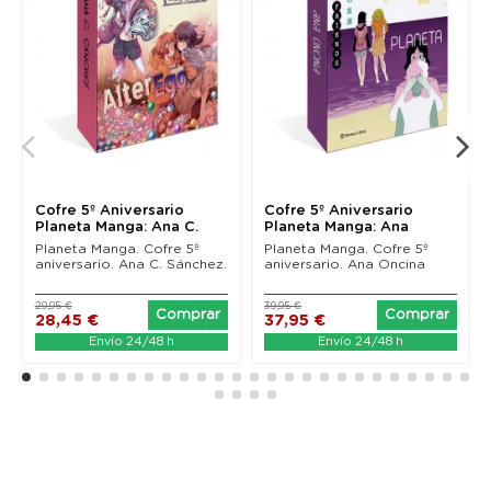
Cofre 5º Aniversario
Cofre 5º Aniversario
Planeta Manga: Ana C.
Planeta Manga: Ana
Sánchez
Oncina
Planeta Manga. Cofre 5º
Planeta Manga. Cofre 5º
aniversario. Ana C. Sánchez.
aniversario. Ana Oncina
29,95 €
39,95 €
Comprar
Comprar
28,45 €
37,95 €
Envío 24/48 h
Envío 24/48 h