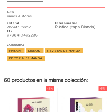
Autor
Varios Autores
Editorial
Encuadernacion
Rústica (tapa Blanda)
Planeta Cómic
EAN
9788410492288
CATEGORIAS
MANGA
LIBROS
REVISTAS DE MANGA
EDITORIALES MANGA
60 productos en la misma colección:
-5%
-5%