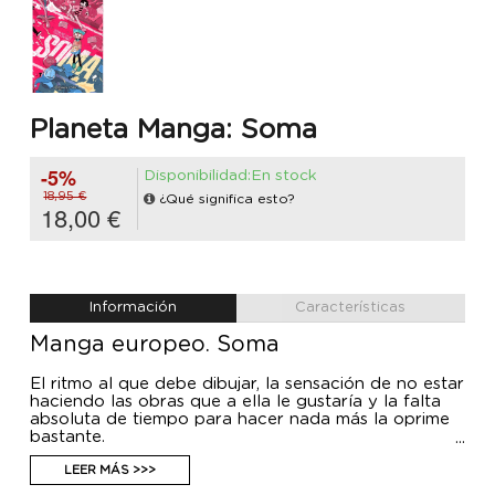
Planeta Manga: Soma
-5%
Disponibilidad:En stock
18,95 €
¿Qué significa esto?
18,00 €
Información
Características
Manga europeo. Soma
El ritmo al que debe dibujar, la sensación de no estar
haciendo las obras que a ella le gustaría y la falta
absoluta de tiempo para hacer nada más la oprime
bastante.
Todo empeora aún más en el momento en que un
alienígena se cuela por la ventana.
LEER MÁS >>>
Necesita ayuda: los suyos están a punto de empezar