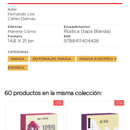
la conquista de la Tierra y debe impedirlo.
Juntos, Maya y el alien, se lanzarán a una batalla
Autor
que no pueden ganar contra soldados, naves
Fernando Llor
gigantescas y tentáculos, ¡muchísimos tentáculos!.
Carles Dalmau
Editorial
Encuadernacion
Rústica (tapa Blanda)
Planeta Cómic
Formato
EAN
14,8 X 21 bn
9788411404426
CATEGORIAS
MANGA
EDITORIALES MANGA
MANGA EUROPEO Y
ESPAÑOL
60 productos en la misma colección:
-5%
-5%