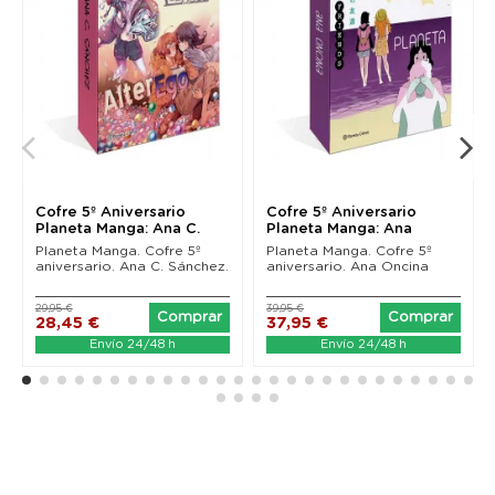
Cofre 5º Aniversario
Cofre 5º Aniversario
Planeta Manga: Ana C.
Planeta Manga: Ana
Sánchez
Oncina
Planeta Manga. Cofre 5º
Planeta Manga. Cofre 5º
aniversario. Ana C. Sánchez.
aniversario. Ana Oncina
29,95 €
39,95 €
Comprar
Comprar
28,45 €
37,95 €
Envío 24/48 h
Envío 24/48 h