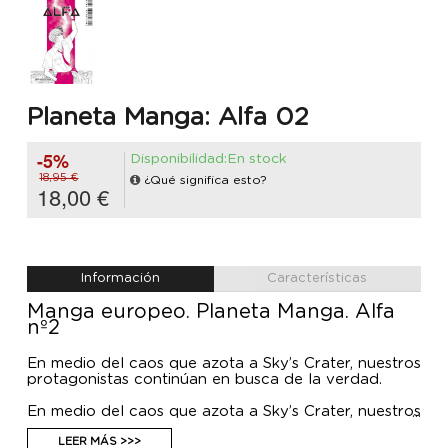
Planeta Manga: Alfa 02
-5%
Disponibilidad:En stock
18,95 €
¿Qué significa esto?
18,00 €
Información
Características
Manga europeo. Planeta Manga. Alfa
nº2
En medio del caos que azota a Sky’s Crater, nuestros
protagonistas continúan en busca de la verdad.
En medio del caos que azota a Sky’s Crater, nuestros
protagonistas continúan en busca de la verdad. Y
ahora los recuerdos serán la clave para despertar y
LEER MÁS >>>