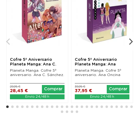
Cofre 5º Aniversario
Cofre 5º Aniversario
Planeta Manga: Ana C.
Planeta Manga: Ana
Sánchez
Oncina
Planeta Manga. Cofre 5º
Planeta Manga. Cofre 5º
aniversario. Ana C. Sánchez.
aniversario. Ana Oncina
29,95 €
39,95 €
Comprar
Comprar
28,45 €
37,95 €
Envío 24/48 h
Envío 24/48 h