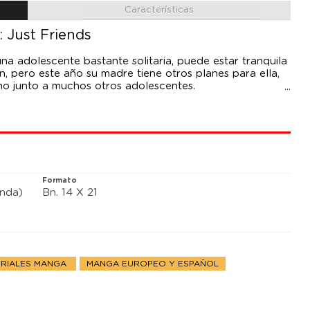
Características
 Just Friends
una adolescente bastante solitaria, puede estar tranquila
, pero este año su madre tiene otros planes para ella,
o junto a muchos otros adolescentes.
illa y Los f*ucking 30, presenta su primer tomo manga,
tras su paso por Planeta Manga.
Formato
anda)
Bn. 14 X 21
ORIALES MANGA
MANGA EUROPEO Y ESPAÑOL