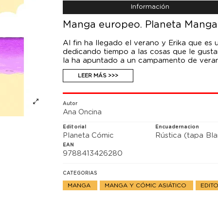
Información
Manga europeo. Planeta Manga:
Al fin ha llegado el verano y Erika que es 
dedicando tiempo a las cosas que le gustan
la ha apuntado a un campamento de veran
Ana Oncina, autora de Croqueta y empanad
LEER MÁS >>>
completamente original y autoconclusivo, 
Autor
Ana Oncina
Editorial
Encuadernacion
Planeta Cómic
Rústica (tapa Bl
EAN
9788413426280
CATEGORIAS
MANGA
MANGA Y CÓMIC ASIÁTICO
EDIT