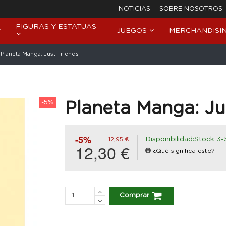
NOTICIAS
SOBRE NOSOTROS
FIGURAS Y ESTATUAS
JUEGOS
MERCHANDISI
Planeta Manga: Just Friends
-5%
Planeta Manga: Ju
-5%
Disponibilidad:Stock 3-
12,95 €
12,30 €
¿Qué significa esto?
Comprar