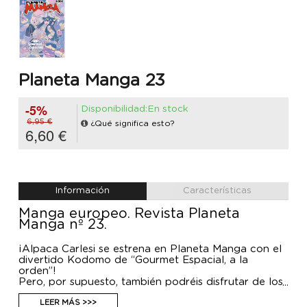
Planeta Manga 23
-5%
Disponibilidad:En stock
6,95 €
¿Qué significa esto?
6,60 €
Información
Características
Manga europeo. Revista Planeta
Manga nº 23.
¡Alpaca Carlesi se estrena en Planeta Manga con el
divertido Kodomo de “Gourmet Espacial, a la
orden”!
Pero, por supuesto, también podréis disfrutar de los
nuevos capítulos de “Gryphoon” de Luis Montes,
“Beast” de María Dresden, “Krymsoul” de XGreen,
LEER MÁS >>>