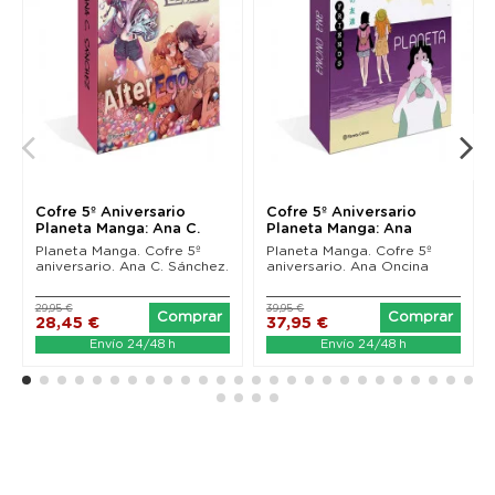
Cofre 5º Aniversario
Cofre 5º Aniversario
Planeta Manga: Ana C.
Planeta Manga: Ana
Sánchez
Oncina
Planeta Manga. Cofre 5º
Planeta Manga. Cofre 5º
aniversario. Ana C. Sánchez.
aniversario. Ana Oncina
29,95 €
39,95 €
Comprar
Comprar
28,45 €
37,95 €
Envío 24/48 h
Envío 24/48 h