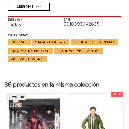
LEER MÁS >>>
Editorial
EAN
5010993942695
Hasbro
CATEGORIAS
FIGURAS
SAGAS FIGURAS
FIGURAS DE IRON MAN
FIGURAS DE MARVEL
FIGURAS FABRICANTES
FIGURAS HASBRO
86 productos en la misma colección:
-45%
Novedad