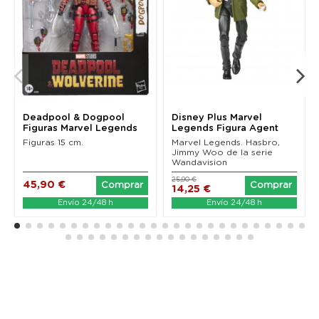
Deadpool & Dogpool
Disney Plus Marvel
Figuras Marvel Legends
Legends Figura Agent
(Deadpool & Wolverine)
Jimmy Woo...
Figuras 15 cm.
Marvel Legends. Hasbro,
Jimmy Woo de la serie
Wandavision
25,90 €
45,90 €
Comprar
Comprar
14,25 €
Envío 24/48 h
Envío 24/48 h