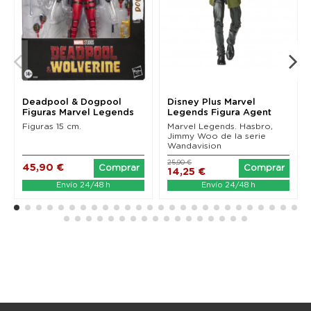
Deadpool & Dogpool
Disney Plus Marvel
Figuras Marvel Legends
Legends Figura Agent
(Deadpool & Wolverine)
Jimmy Woo...
Figuras 15 cm.
Marvel Legends. Hasbro,
Jimmy Woo de la serie
Wandavision
25,90 €
45,90 €
Comprar
Comprar
14,25 €
Envío 24/48 h
Envío 24/48 h