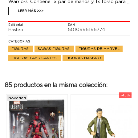
Warriors. Contiene 1x par de manos y 1x torso para
la figura adicional The Void. Colecciona otras figuras
de Marvel Legends para montar la figura adicional
LEER MÁS >>>
The Void.
Editorial
EAN
5010996196774
Hasbro
CATEGORIAS
FIGURAS
SAGAS FIGURAS
FIGURAS DE MARVEL
FIGURAS FABRICANTES
FIGURAS HASBRO
85 productos en la misma colección:
-45%
Novedad