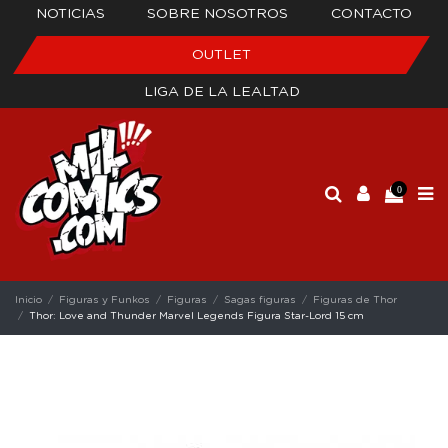
NOTICIAS
SOBRE NOSOTROS
CONTACTO
OUTLET
LIGA DE LA LEALTAD
0
Inicio
Figuras y Funkos
Figuras
Sagas figuras
Figuras de Thor
Thor: Love and Thunder Marvel Legends Figura Star-Lord 15 cm