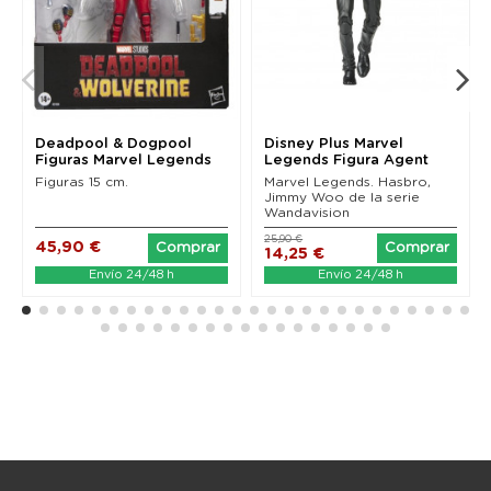
Deadpool & Dogpool
Disney Plus Marvel
Figuras Marvel Legends
Legends Figura Agent
(Deadpool & Wolverine)
Jimmy Woo...
Figuras 15 cm.
Marvel Legends. Hasbro,
Jimmy Woo de la serie
Wandavision
25,90 €
45,90 €
Comprar
Comprar
14,25 €
Envío 24/48 h
Envío 24/48 h