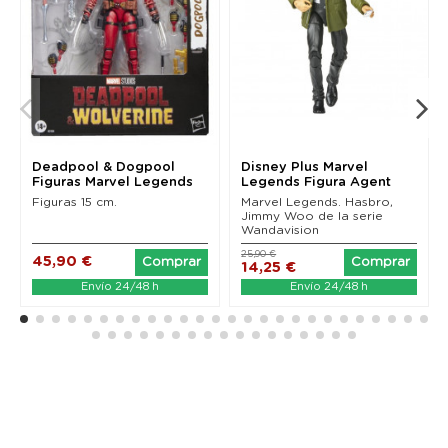
Deadpool & Dogpool
Disney Plus Marvel
Figuras Marvel Legends
Legends Figura Agent
(Deadpool & Wolverine)
Jimmy Woo...
Figuras 15 cm.
Marvel Legends. Hasbro,
Jimmy Woo de la serie
Wandavision
25,90 €
45,90 €
Comprar
Comprar
14,25 €
Envío 24/48 h
Envío 24/48 h