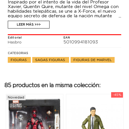
Inspirado por el intento de la vida del Profesor
Xavier, Quentin Quire, mutante del nivel Omega con
habilidades telepáticas, se une a X-Force, el nuevo
equipo secreto de defensa de la nación mutante
Krakoa como Kid Omega.
Esta figura coleccionable Marvel Legends X-Men de
LEER MÁS >>>
15 cm está diseñada para lucir como el personaje de
Marvel's Kid Omega de los cómics de X-Force, de
Editorial
EAN
Marvel, y cuenta con detalles premium y múltiples
5010994181093
Hasbro
puntos de articulación.
CATEGORIAS
FIGURAS
SAGAS FIGURAS
FIGURAS DE MARVEL
85 productos en la misma colección:
-45%
Novedad