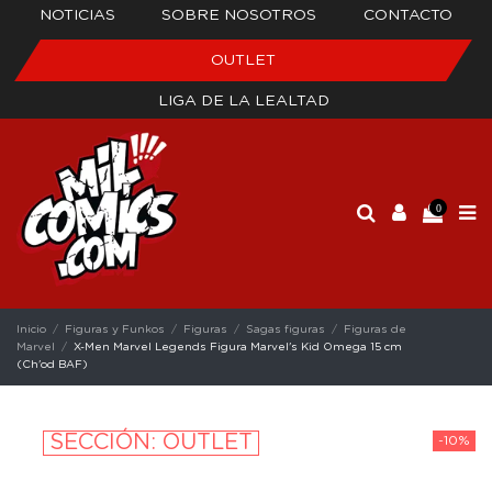
NOTICIAS
SOBRE NOSOTROS
CONTACTO
OUTLET
LIGA DE LA LEALTAD
0
Inicio
Figuras y Funkos
Figuras
Sagas figuras
Figuras de
Marvel
X-Men Marvel Legends Figura Marvel's Kid Omega 15 cm
(Ch'od BAF)
SECCIÓN: OUTLET
-10%