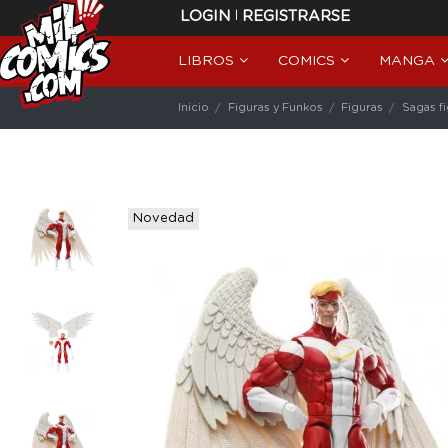
|
LOGIN
REGISTRARSE
LIBROS
COMICS
MANGA
Inicio
Figuras y Funkos
Figuras
Sagas f
Novedad