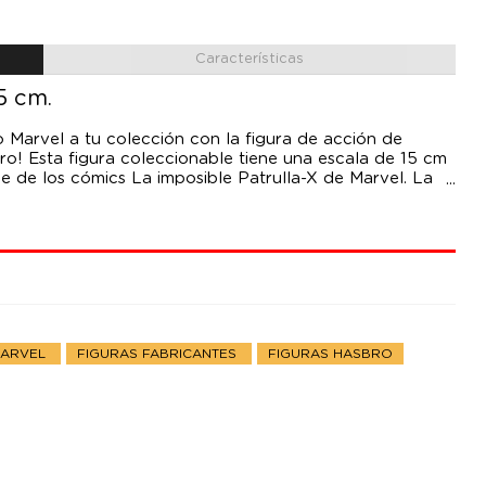
Características
5 cm.
so Marvel a tu colección con la figura de acción de
ro! Esta figura coleccionable tiene una escala de 15 cm
e de los cómics La imposible Patrulla-X de Marvel. La
, tiene alas premium que se pueden posicionar como si
 cual ofrece diferentes opciones para su exhibición. La
nos alternativas) para imaginar diferentes escenas. Las
a de 15 cm son ideales para exhibirlas en las
spiradas en los cómics Patrulla-X en tu colección con
MARVEL
FIGURAS FABRICANTES
FIGURAS HASBRO