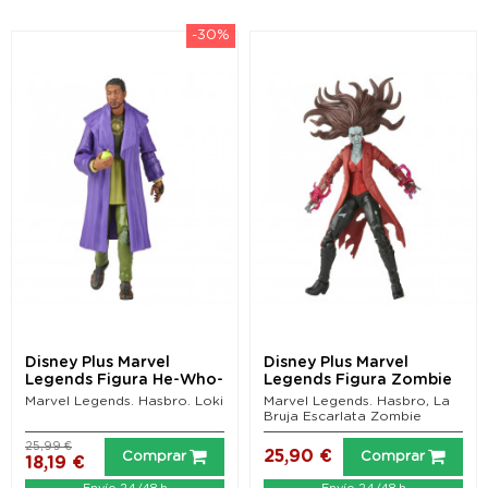
-30%
Disney Plus Marvel
Disney Plus Marvel
Legends Figura He-Who-
Legends Figura Zombie
Remains (Loki) 15 cm
Scarlet Witch (What...
Marvel Legends. Hasbro. Loki
Marvel Legends. Hasbro, La
Bruja Escarlata Zombie
25,99 €
25,90 €
Comprar
Comprar
18,19 €