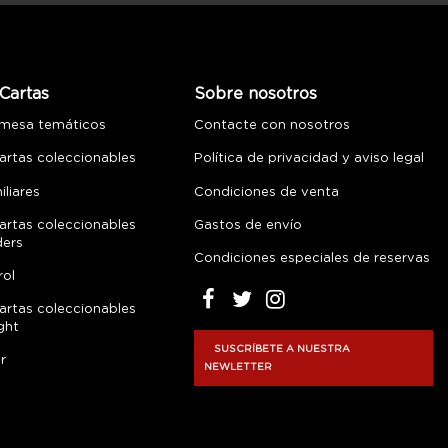
Cartas
Sobre nosotros
 mesa temáticos
Contacte con nosotros
artas coleccionables
Política de privacidad y aviso legal
liares
Condiciones de venta
artas coleccionables
Gastos de envío
ders
Condiciones especiales de reservas
rol
artas coleccionables
ght
SUSCRÍBETE A NUESTRA
r
NEWLETTER