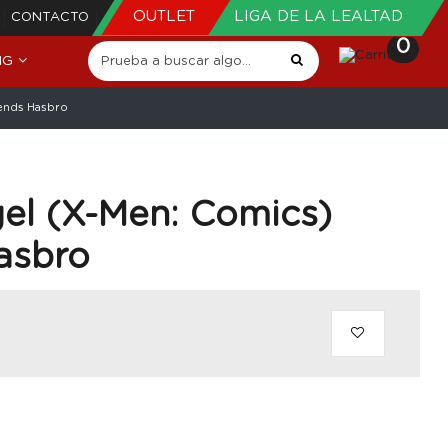
OUTLET
LIGA DE LA LEALTAD
CONTACTO
0
NG
gends Hasbro
el (X-Men: Comics)
asbro