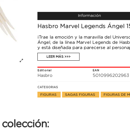
Información
Hasbro Marvel Legends Ángel 1
¡Trae la emoción y la maravilla del Univer
Ángel, de la línea Marvel Legends de Hasb
y está diseñada para parecerse al personaj
figura de Ángel, completamente articulada
LEER MÁS >>>
el personaje estuviera de pie o volando, lo
figura viene con 3 accesorios (cabeza y ma
figuras de acción Marvel de Hasbro a escal
Editorial
EAN
colecciones de los fans. Recrea escenas in
Hasbro
5010996202963
las figuras de acción Marvel Legends.
CATEGORIAS
FIGURAS
SAGAS FIGURAS
FIGURAS DE 
colección: