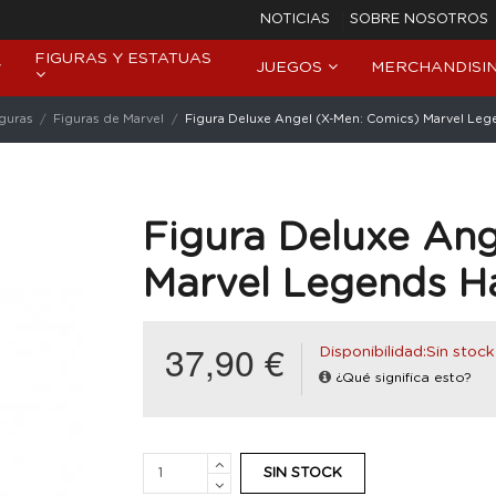
NOTICIAS
SOBRE NOSOTROS
FIGURAS Y ESTATUAS
JUEGOS
MERCHANDISI
iguras
Figuras de Marvel
Figura Deluxe Angel (X-Men: Comics) Marvel Le
Figura Deluxe Ang
Marvel Legends H
37,90 €
Disponibilidad:Sin stock
¿Qué significa esto?
SIN STOCK