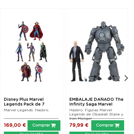
Disney Plus Marvel
EMBALAJE DAÑADO The
Legends Pack de 7
Infinity Saga Marvel
Figuras 15 cm Wave 1...
Legends Figuras...
Marvel Legends. Hasbro.
Hasbro. Figuras Marvel
Legends de Obadiah Stane y
Iron Monger
169,00 €
79,99 €
Comprar
Comprar