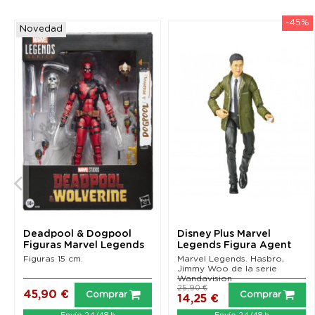
-45%
Novedad
Deadpool & Dogpool
Disney Plus Marvel
Figuras Marvel Legends
Legends Figura Agent
(Deadpool & Wolverine)
Jimmy Woo...
Figuras 15 cm.
Marvel Legends. Hasbro,
Jimmy Woo de la serie
Wandavision
25,90 €
45,90 €
Comprar
Comprar
14,25 €