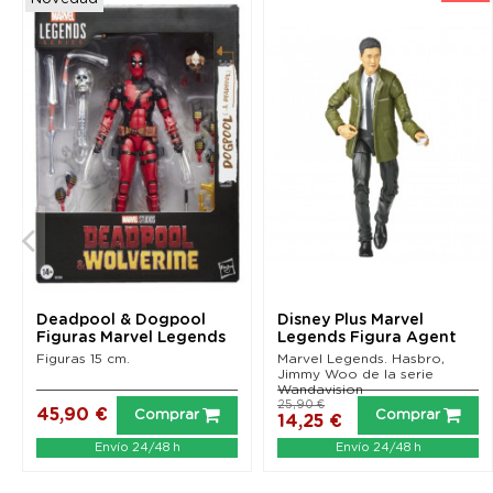
Deadpool & Dogpool
Disney Plus Marvel
Figuras Marvel Legends
Legends Figura Agent
(Deadpool & Wolverine)
Jimmy Woo...
Figuras 15 cm.
Marvel Legends. Hasbro,
Jimmy Woo de la serie
Wandavision
25,90 €
45,90 €
Comprar
Comprar
14,25 €
Envío 24/48 h
Envío 24/48 h