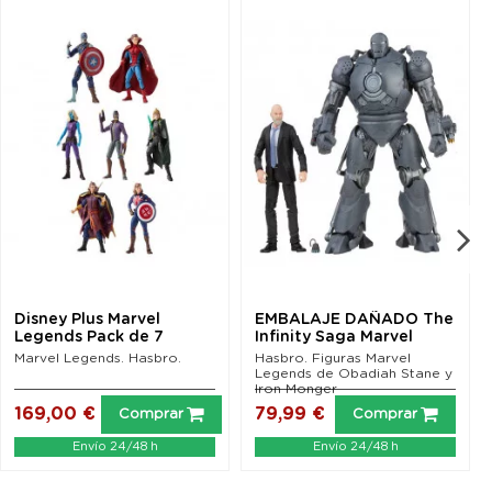
Disney Plus Marvel
EMBALAJE DAÑADO The
Legends Pack de 7
Infinity Saga Marvel
Figuras 15 cm Wave 1...
Legends Figuras...
Marvel Legends. Hasbro.
Hasbro. Figuras Marvel
Legends de Obadiah Stane y
Iron Monger
169,00 €
79,99 €
Comprar
Comprar
Envío 24/48 h
Envío 24/48 h