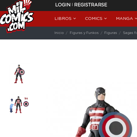
|
LOGIN
REGISTRARSE
LIBROS
COMICS
MANGA
Inicio
Figuras y Funkos
Figuras
Sagas f