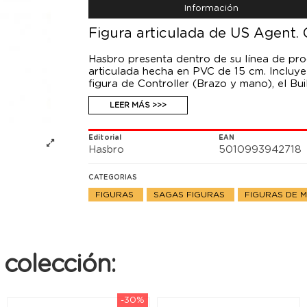
Información
Figura articulada de US Agent. 
Hasbro presenta dentro de su línea de prod
articulada hecha en PVC de 15 cm. Incluye 
figura de Controller (Brazo y mano), el Bui
LEER MÁS >>>
Editorial
EAN
Hasbro
5010993942718
CATEGORIAS
FIGURAS
SAGAS FIGURAS
FIGURAS DE 
colección:
-30%