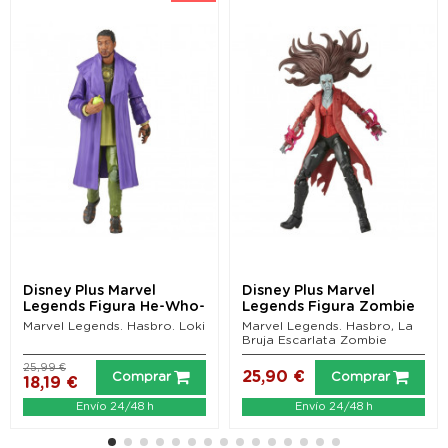
Disney Plus Marvel
Disney Plus Marvel
Legends Figura He-Who-
Legends Figura Zombie
Remains (Loki) 15 cm
Scarlet Witch (What...
Marvel Legends. Hasbro. Loki
Marvel Legends. Hasbro, La
Bruja Escarlata Zombie
25,99 €
25,90 €
Comprar
Comprar
18,19 €
Envío 24/48 h
Envío 24/48 h