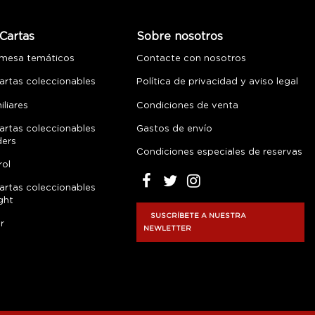
Cartas
Sobre nosotros
 mesa temáticos
Contacte con nosotros
artas coleccionables
Política de privacidad y aviso legal
liares
Condiciones de venta
artas coleccionables
Gastos de envío
ders
Condiciones especiales de reservas
rol
artas coleccionables
ght
SUSCRÍBETE A NUESTRA
r
NEWLETTER