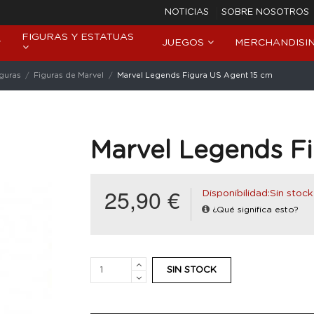
NOTICIAS
SOBRE NOSOTROS
FIGURAS Y ESTATUAS
JUEGOS
MERCHANDISI
iguras
Figuras de Marvel
Marvel Legends Figura US Agent 15 cm
Marvel Legends F
25,90 €
Disponibilidad:Sin stock
¿Qué significa esto?
SIN STOCK