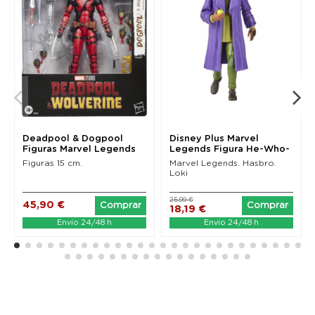
Deadpool & Dogpool
Disney Plus Marvel
Figuras Marvel Legends
Legends Figura He-Who-
(Deadpool & Wolverine)
Remains (Loki) 15 cm
Figuras 15 cm.
Marvel Legends. Hasbro.
Loki
25,99 €
45,90 €
Comprar
Comprar
18,19 €
Envío 24/48 h
Envío 24/48 h