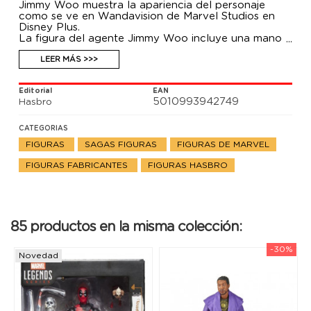
Jimmy Woo muestra la apariencia del personaje
como se ve en Wandavision de Marvel Studios en
Disney Plus.
La figura del agente Jimmy Woo incluye una mano
alternativa para recrear el truco de magia del
agente Woo de la serie
LEER MÁS >>>
Editorial
EAN
5010993942749
Hasbro
CATEGORIAS
FIGURAS
SAGAS FIGURAS
FIGURAS DE MARVEL
FIGURAS FABRICANTES
FIGURAS HASBRO
85 productos en la misma colección:
-30%
Novedad