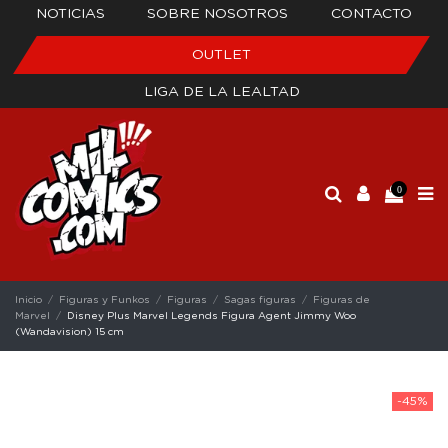
NOTICIAS
SOBRE NOSOTROS
CONTACTO
OUTLET
LIGA DE LA LEALTAD
0
Inicio
Figuras y Funkos
Figuras
Sagas figuras
Figuras de
Marvel
Disney Plus Marvel Legends Figura Agent Jimmy Woo
(Wandavision) 15 cm
-45%