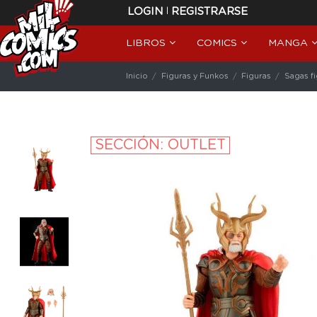
|
LOGIN
REGISTRARSE
LIBROS
COMICS
MANGA
Inicio
Figuras y Funkos
Figuras
Sagas f
SECCIÓN: OUTLET