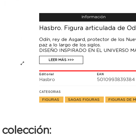
Información
Hasbro. Figura articulada de Od
Odín, rey de Asgard, protector de los Nue
paz a lo largo de los siglos.
DISEÑO INSPIRADO EN EL UNIVERSO MARVE
diseño premium y detallado, ideal para su 
LEER MÁS >>>
PUNTOS DE ARTICULACIÓN Y DETALLES DE LU
de Odín de la colección Legends presenta 
estupenda adición a cualquier colección de
Editorial
EAN
Hasbro
5010993839384
CATEGORIAS
FIGURAS
SAGAS FIGURAS
FIGURAS DE 
colección: