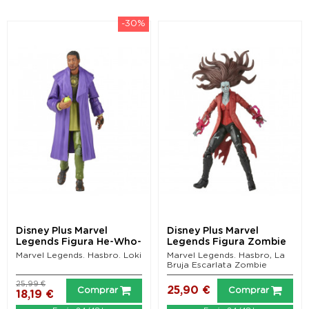
-30%
Disney Plus Marvel
Disney Plus Marvel
Legends Figura He-Who-
Legends Figura Zombie
Remains (Loki) 15 cm
Scarlet Witch (What...
Marvel Legends. Hasbro. Loki
Marvel Legends. Hasbro, La
Bruja Escarlata Zombie
25,99 €
25,90 €
Comprar
Comprar
18,19 €