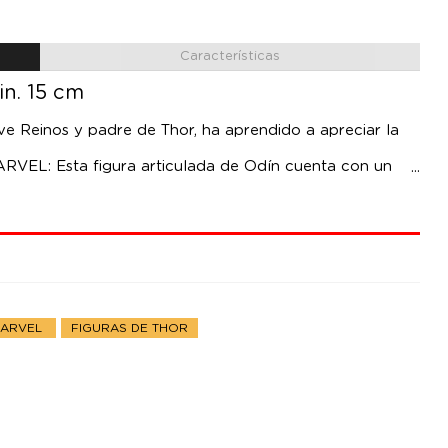
Características
in. 15 cm
ve Reinos y padre de Thor, ha aprendido a apreciar la
L: Esta figura articulada de Odín cuenta con un
exhibición en una colección Marvel
JO: De alta calidad y detalles realistas, la figura
varios puntos de articulación, mide 15 cm y es una
 figuras
MARVEL
FIGURAS DE THOR