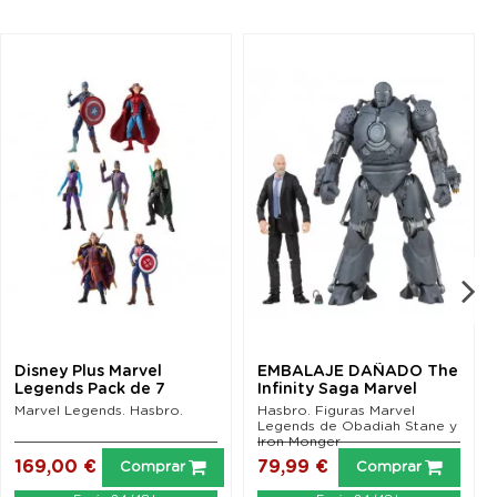
Disney Plus Marvel
EMBALAJE DAÑADO The
Legends Pack de 7
Infinity Saga Marvel
Figuras 15 cm Wave 1...
Legends Figuras...
Marvel Legends. Hasbro.
Hasbro. Figuras Marvel
Legends de Obadiah Stane y
Iron Monger
169,00 €
79,99 €
Comprar
Comprar