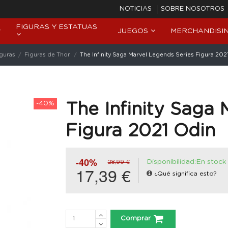
NOTICIAS
SOBRE NOSOTROS
FIGURAS Y ESTATUAS
JUEGOS
MERCHANDISI
iguras
Figuras de Thor
The Infinity Saga Marvel Legends Series Figura 202
-40%
The Infinity Saga
Figura 2021 Odin
-40%
Disponibilidad:En stock
28,99 €
17,39 €
¿Qué significa esto?
Comprar