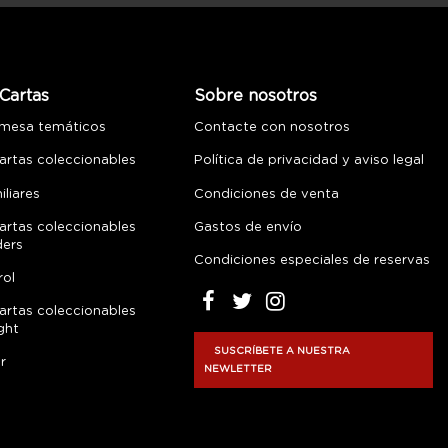
Cartas
Sobre nosotros
 mesa temáticos
Contacte con nosotros
artas coleccionables
Política de privacidad y aviso legal
liares
Condiciones de venta
artas coleccionables
Gastos de envío
ders
Condiciones especiales de reservas
rol
artas coleccionables
ght
SUSCRÍBETE A NUESTRA
r
NEWLETTER