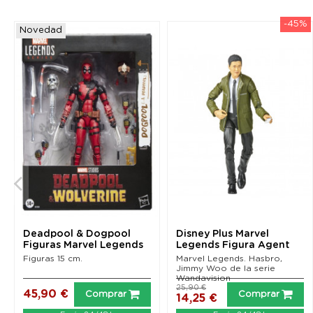
-45%
Novedad
Deadpool & Dogpool
Disney Plus Marvel
Figuras Marvel Legends
Legends Figura Agent
(Deadpool & Wolverine)
Jimmy Woo...
Figuras 15 cm.
Marvel Legends. Hasbro,
Jimmy Woo de la serie
Wandavision
25,90 €
45,90 €
Comprar
Comprar
14,25 €