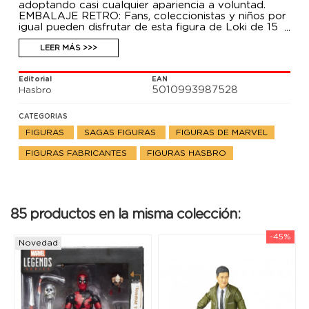
adoptando casi cualquier apariencia a voluntad.
EMBALAJE RETRO: Fans, coleccionistas y niños por
igual pueden disfrutar de esta figura de Loki de 15
cm, basada en la apariencia clásica del personaje en
los cómics de Marvel
LEER MÁS >>>
DISEÑO INSPIRADO EN LOS CÓMICS DE MARVEL:
Esta figura articulada de Loki cuenta con un diseño
Editorial
EAN
premium y detallado inspirado en los cómics, ideal
5010993987528
Hasbro
para su exhibición en una colección Marvel
AGENTE DE ASGARD: La figura de Loki presenta la
apariencia emblemática del bromista asgardiano de
CATEGORIAS
los cómics
FIGURAS
SAGAS FIGURAS
FIGURAS DE MARVEL
FIGURAS FABRICANTES
FIGURAS HASBRO
85 productos en la misma colección:
-45%
Novedad