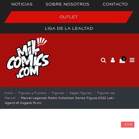
NOTICIAS
SOBRE NOSOTROS
CONTACTO
OUTLET
LIGA DE LA LEALTAD
0
Inicio
Figuras y Funkos
Figuras
Sagas figuras
Figuras de
Marvel
Marvel Legends Retro Collection Series Figura 2022 Loki -
Agent of Asgard 15 cm
-30%