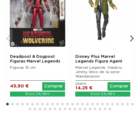
Deadpool & Dogpool
Disney Plus Marvel
Figuras Marvel Legends
Legends Figura Agent
(Deadpool & Wolverine)
Jimmy Woo...
Figuras 15 cm.
Marvel Legends. Hasbro,
Jimmy Woo de la serie
Wandavision
25,90 €
45,90 €
Comprar
Comprar
14,25 €
Envío 24/48 h
Envío 24/48 h