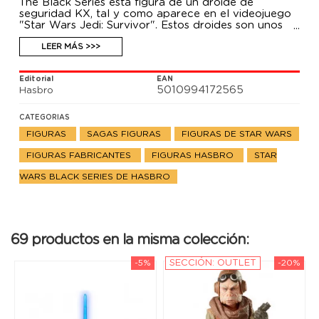
The Black Series esta figura de un droide de
seguridad KX, tal y como aparece en el videojuego
"Star Wars Jedi: Survivor". Estos droides son unos
formidables oponentes especializados en combate
cuerpo a cuerpo, combinando la fuerza bruta y la
LEER MÁS >>>
durabilidad robusta para capturar e incapacitar a
sus enemigos. Esta figura articulada mide 15
Editorial
EAN
centímetros e incluye un accesorio.
5010994172565
Hasbro
CATEGORIAS
FIGURAS
SAGAS FIGURAS
FIGURAS DE STAR WARS
FIGURAS FABRICANTES
FIGURAS HASBRO
STAR
WARS BLACK SERIES DE HASBRO
69 productos en la misma colección:
-5%
SECCIÓN: OUTLET
-20%