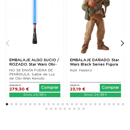
EMBALAJE ALGO SUCIO /
EMBALAJE DAÑADO. Star
ROZADO. Star Wars Obi-
Wars Black Series Figura
Wan Kenobi Black...
Kuiil (The...
NO SE ENVÍA FUERA DE
Kuiil. Hasbro
PENÍNSULA. Sable de Luz
de Obi-Wan Kenobi.
294,00 €
28,99 €
Comprar
Comprar
279,30 €
23,19 €
Envío 24/48 h
Envío 24/48 h