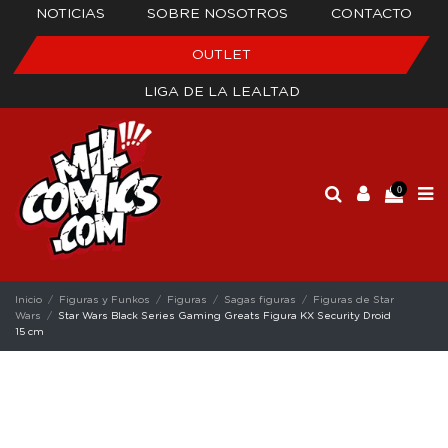
NOTICIAS
SOBRE NOSOTROS
CONTACTO
OUTLET
LIGA DE LA LEALTAD
0
Inicio
Figuras y Funkos
Figuras
Sagas figuras
Figuras de Star
Wars
Star Wars Black Series Gaming Greats Figura KX Security Droid
15 cm