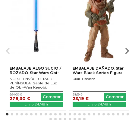
EMBALAJE ALGO SUCIO /
EMBALAJE DAÑADO. Star
ROZADO. Star Wars Obi-
Wars Black Series Figura
Wan Kenobi Black...
Kuiil (The...
NO SE ENVÍA FUERA DE
Kuiil. Hasbro
PENÍNSULA. Sable de Luz
de Obi-Wan Kenobi.
294,00 €
28,99 €
Comprar
Comprar
279,30 €
23,19 €
Envío 24/48 h
Envío 24/48 h