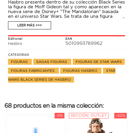
Hasbro presenta dentro de su colección Black Series
la figura de Moff Gideon tal y como aparecen en la
nueva serie de Disney+ "The Mandalorian" basada
en el universo Star Wars. Se trata de una figura
articulada e incluye varios complementos.
LEER MÁS >>>
Editorial
EAN
5010993789962
Hasbro
CATEGORIAS
FIGURAS
SAGAS FIGURAS
FIGURAS DE STAR WARS
FIGURAS FABRICANTES
FIGURAS HASBRO
STAR
WARS BLACK SERIES DE HASBRO
68 productos en la misma colección:
-5%
SECCIÓN: OUTLET
-20%