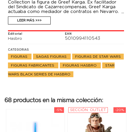
Collection la figura de Greef Karga. Ex facilitador
del Sindicato de Cazarrecompensas, Greef Karga
actuaba como mediador de contratos en Nevarro.
Ahora como Magistrado en Nevarro, Greef se ocupa
en limpiar ese rudo y revoltoso planeta. Se trata de
LEER MÁS >>>
una figura articulada hecha en PVC que mide 15 cm
e incluye una pistola blaster.
Editorial
EAN
5010994110543
Hasbro
CATEGORIAS
FIGURAS
SAGAS FIGURAS
FIGURAS DE STAR WARS
FIGURAS FABRICANTES
FIGURAS HASBRO
STAR
WARS BLACK SERIES DE HASBRO
68 productos en la misma colección:
-5%
SECCIÓN: OUTLET
-20%