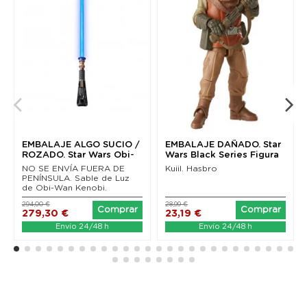
EMBALAJE ALGO SUCIO /
EMBALAJE DAÑADO. Star
ROZADO. Star Wars Obi-
Wars Black Series Figura
Wan Kenobi Black...
Kuiil (The...
NO SE ENVÍA FUERA DE
Kuiil. Hasbro
PENÍNSULA. Sable de Luz
de Obi-Wan Kenobi.
294,00 €
28,99 €
Comprar
Comprar
279,30 €
23,19 €
Envío 24/48 h
Envío 24/48 h