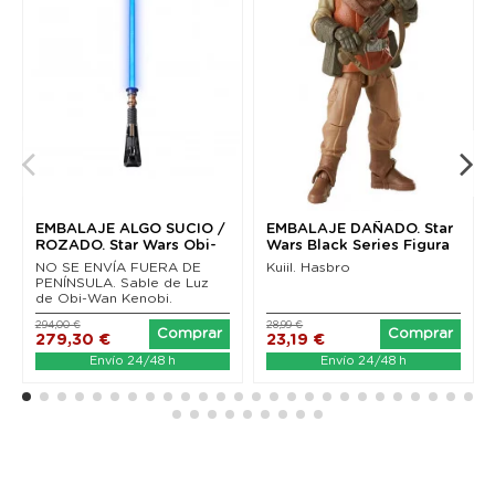
EMBALAJE ALGO SUCIO /
EMBALAJE DAÑADO. Star
ROZADO. Star Wars Obi-
Wars Black Series Figura
Wan Kenobi Black...
Kuiil (The...
NO SE ENVÍA FUERA DE
Kuiil. Hasbro
PENÍNSULA. Sable de Luz
de Obi-Wan Kenobi.
294,00 €
28,99 €
Comprar
Comprar
279,30 €
23,19 €
Envío 24/48 h
Envío 24/48 h