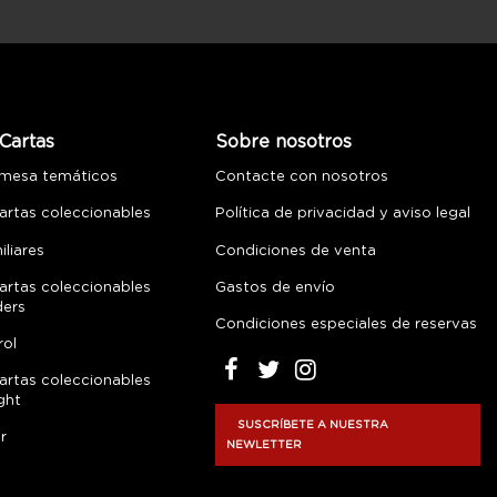
Cartas
Sobre nosotros
 mesa temáticos
Contacte con nosotros
artas coleccionables
Política de privacidad y aviso legal
liares
Condiciones de venta
artas coleccionables
Gastos de envío
ders
Condiciones especiales de reservas
rol
artas coleccionables
ght
SUSCRÍBETE A NUESTRA
r
NEWLETTER