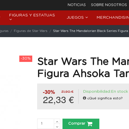
NOTICIAS
SOBRE NOSOTROS
FIGURAS Y ESTATUAS
JUEGOS
MERCHANDISI
iguras
Figuras de Star Wars
Star Wars The Mandalorian Black Series Figur
-30%
Star Wars The Man
Figura Ahsoka Ta
-30%
Disponibilidad:En stock
31,90 €
22,33 €
¿Qué significa esto?
Comprar