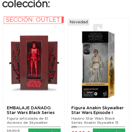
colección:
SECCIÓN: OUTLET
-20%
Novedad
EMBALAJE DAÑADO.
Figura Anakin Skywalker
Star Wars Black Series
Star Wars Episode I
Figura Sith Trooper...
Black Series
Figura articulada de El
Hasbro Star Wars Black
Ascenso de Skywalker.
Series Anakin Skywalke 15
cm.
59,90 €