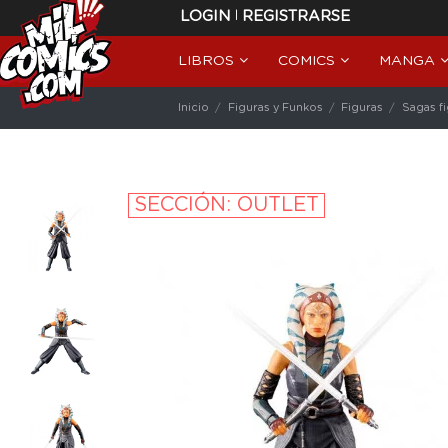
|
LOGIN
REGISTRARSE
LIBROS
COMICS
MANGA
Inicio
Figuras y Funkos
Figuras
Sagas f
SECCIÓN: OUTLET