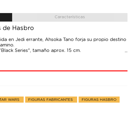
Características
s de Hasbro
da en Jedi errante, Ahsoka Tano forja su propio destino
camino.
"Black Series", tamaño aprox. 15 cm.
STAR WARS
FIGURAS FABRICANTES
FIGURAS HASBRO