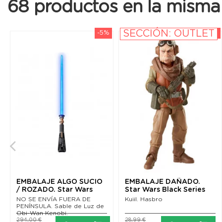
68 productos en la misma 
SECCIÓN: OUTLET
-5%
-20%
EMBALAJE ALGO SUCIO
EMBALAJE DAÑADO.
/ ROZADO. Star Wars
Star Wars Black Series
Obi-Wan Kenobi Black...
Figura Kuiil (The...
NO SE ENVÍA FUERA DE
Kuiil. Hasbro
PENÍNSULA. Sable de Luz de
Obi-Wan Kenobi.
294,00 €
28,99 €