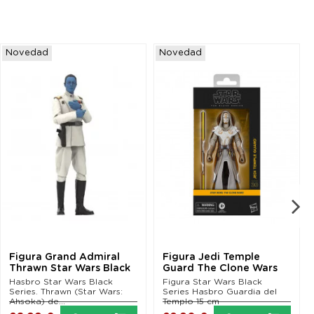
Novedad
Novedad
Figura Grand Admiral
Figura Jedi Temple
Thrawn Star Wars Black
Guard The Clone Wars
Series
Star Wars Black Series
Hasbro Star Wars Black
Figura Star Wars Black
Series. Thrawn (Star Wars:
Series Hasbro Guardia del
Ahsoka) de...
Templo 15 cm