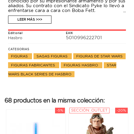
conocido por su impresionante armamento y por sus
aliados. Su contrato con el Sindicato Pyke lo llevó a
enfrentarse cara a cara con Boba Fett.
LEER MÁS >>>
Editorial
EAN
5010996222701
Hasbro
CATEGORIAS
FIGURAS
SAGAS FIGURAS
FIGURAS DE STAR WARS
FIGURAS FABRICANTES
FIGURAS HASBRO
STAR
WARS BLACK SERIES DE HASBRO
68 productos en la misma colección:
-5%
SECCIÓN: OUTLET
-20%