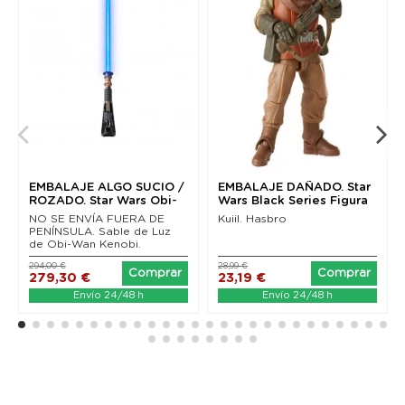
EMBALAJE ALGO SUCIO /
EMBALAJE DAÑADO. Star
ROZADO. Star Wars Obi-
Wars Black Series Figura
Wan Kenobi Black...
Kuiil (The...
NO SE ENVÍA FUERA DE
Kuiil. Hasbro
PENÍNSULA. Sable de Luz
de Obi-Wan Kenobi.
294,00 €
28,99 €
Comprar
Comprar
279,30 €
23,19 €
Envío 24/48 h
Envío 24/48 h