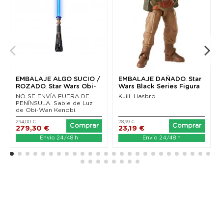
EMBALAJE ALGO SUCIO /
EMBALAJE DAÑADO. Star
ROZADO. Star Wars Obi-
Wars Black Series Figura
Wan Kenobi Black...
Kuiil (The...
NO SE ENVÍA FUERA DE
Kuiil. Hasbro
PENÍNSULA. Sable de Luz
de Obi-Wan Kenobi.
294,00 €
28,99 €
Comprar
Comprar
279,30 €
23,19 €
Envío 24/48 h
Envío 24/48 h