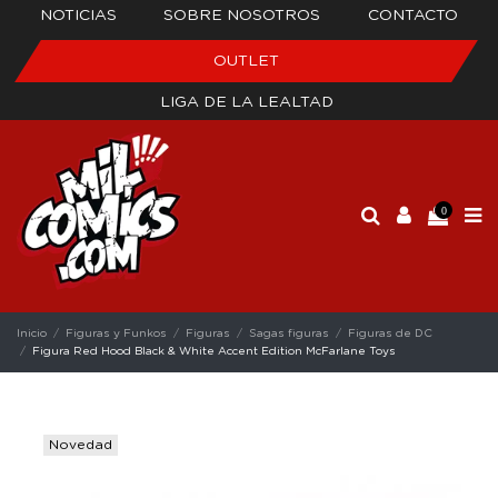
NOTICIAS
SOBRE NOSOTROS
CONTACTO
OUTLET
LIGA DE LA LEALTAD
0
Inicio
Figuras y Funkos
Figuras
Sagas figuras
Figuras de DC
Figura Red Hood Black & White Accent Edition McFarlane Toys
Novedad