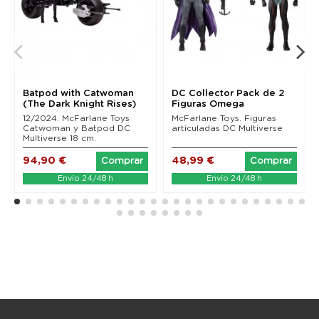
Batpod with Catwoman
DC Collector Pack de 2
(The Dark Knight Rises)
Figuras Omega
Mcfarlane Toys
(Unmasked) & Batman...
12/2024. McFarlane Toys
McFarlane Toys. Figuras
Catwoman y Batpod DC
articuladas DC Multiverse
Multiverse 18 cm.
94,90 €
48,99 €
Comprar
Comprar
Envío 24/48 h
Envío 24/48 h