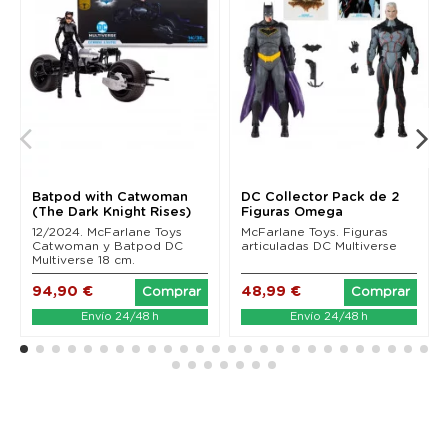
Batpod with Catwoman
DC Collector Pack de 2
(The Dark Knight Rises)
Figuras Omega
Mcfarlane Toys
(Unmasked) & Batman...
12/2024. McFarlane Toys
McFarlane Toys. Figuras
Catwoman y Batpod DC
articuladas DC Multiverse
Multiverse 18 cm.
94,90 €
48,99 €
Comprar
Comprar
Envío 24/48 h
Envío 24/48 h