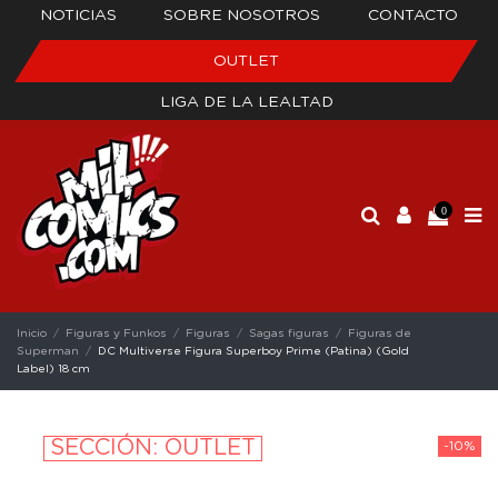
NOTICIAS
SOBRE NOSOTROS
CONTACTO
OUTLET
LIGA DE LA LEALTAD
0
Inicio
Figuras y Funkos
Figuras
Sagas figuras
Figuras de
Superman
DC Multiverse Figura Superboy Prime (Patina) (Gold
Label) 18 cm
SECCIÓN: OUTLET
-10%