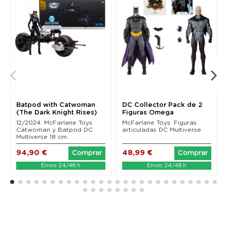
Batpod with Catwoman
DC Collector Pack de 2
(The Dark Knight Rises)
Figuras Omega
Mcfarlane Toys
(Unmasked) & Batman...
12/2024. McFarlane Toys
McFarlane Toys. Figuras
Catwoman y Batpod DC
articuladas DC Multiverse
Multiverse 18 cm.
94,90 €
48,99 €
Comprar
Comprar
Envío 24/48 h
Envío 24/48 h