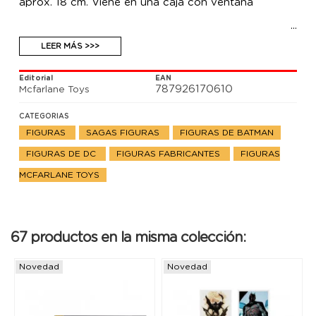
aprox. 18 cm. Viene en una caja con ventana
LEER MÁS >>>
Editorial
EAN
787926170610
Mcfarlane Toys
CATEGORIAS
FIGURAS
SAGAS FIGURAS
FIGURAS DE BATMAN
FIGURAS DE DC
FIGURAS FABRICANTES
FIGURAS
MCFARLANE TOYS
67 productos en la misma colección:
Novedad
Novedad