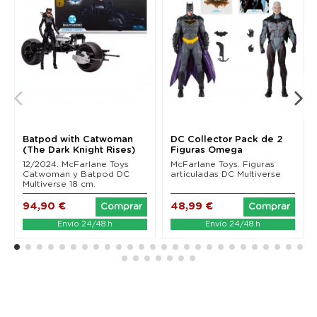
Batpod with Catwoman
DC Collector Pack de 2
(The Dark Knight Rises)
Figuras Omega
Mcfarlane Toys
(Unmasked) & Batman...
12/2024. McFarlane Toys
McFarlane Toys. Figuras
Catwoman y Batpod DC
articuladas DC Multiverse
Multiverse 18 cm.
94,90 €
48,99 €
Comprar
Comprar
Envío 24/48 h
Envío 24/48 h