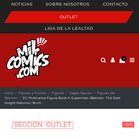
NOTICIAS
SOBRE NOSOTROS
CONTACTO
OUTLET
LIGA DE LA LEALTAD
0
Inicio
Figuras y Funkos
Figuras
Sagas figuras
Figuras de
Batman
DC Multiverse Figura Build A Superman (Batman: The Dark
Knight Returns) 18 cm
SECCIÓN: OUTLET
-10%