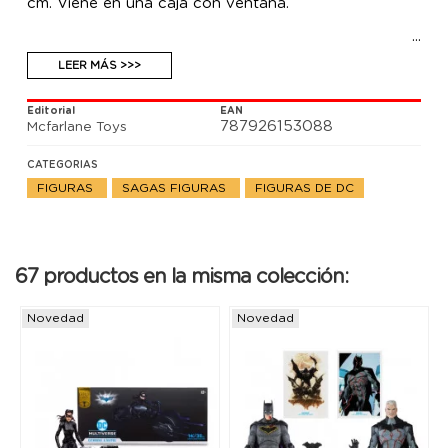
cm. Viene en una caja con ventana.
LEER MÁS >>>
Editorial
EAN
787926153088
Mcfarlane Toys
CATEGORIAS
FIGURAS
SAGAS FIGURAS
FIGURAS DE DC
67 productos en la misma colección:
Novedad
Novedad