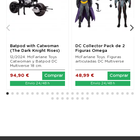
Batpod with Catwoman
DC Collector Pack de 2
(The Dark Knight Rises)
Figuras Omega
Mcfarlane Toys
(Unmasked) & Batman...
12/2024. McFarlane Toys
McFarlane Toys. Figuras
Catwoman y Batpod DC
articuladas DC Multiverse
Multiverse 18 cm.
94,90 €
48,99 €
Comprar
Comprar
Envío 24/48 h
Envío 24/48 h