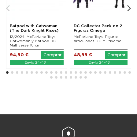
Batpod with Catwoman
DC Collector Pack de 2
(The Dark Knight Rises)
Figuras Omega
Mcfarlane Toys
(Unmasked) & Batman...
12/2024. McFarlane Toys
McFarlane Toys. Figuras
Catwoman y Batpod DC
articuladas DC Multiverse
Multiverse 18 cm.
94,90 €
48,99 €
Comprar
Comprar
Envío 24/48 h
Envío 24/48 h