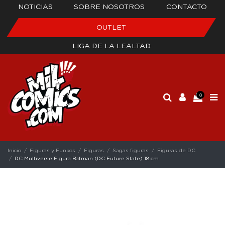
NOTICIAS
SOBRE NOSOTROS
CONTACTO
OUTLET
LIGA DE LA LEALTAD
0
Inicio
Figuras y Funkos
Figuras
Sagas figuras
Figuras de DC
DC Multiverse Figura Batman (DC Future State) 18 cm