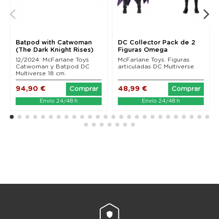
Batpod with Catwoman
DC Collector Pack de 2
(The Dark Knight Rises)
Figuras Omega
Mcfarlane Toys
(Unmasked) & Batman...
12/2024. McFarlane Toys
McFarlane Toys. Figuras
Catwoman y Batpod DC
articuladas DC Multiverse
Multiverse 18 cm.
94,90 €
48,99 €
Comprar
Comprar
Envío 24/48 h
Envío 24/48 h