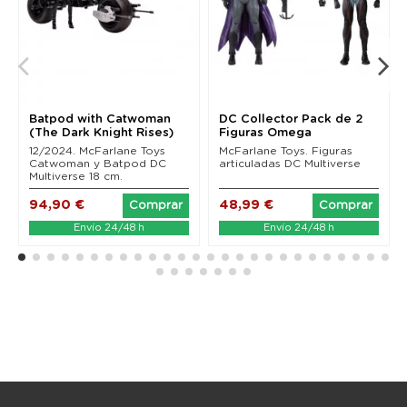
Batpod with Catwoman
DC Collector Pack de 2
(The Dark Knight Rises)
Figuras Omega
Mcfarlane Toys
(Unmasked) & Batman...
12/2024. McFarlane Toys
McFarlane Toys. Figuras
Catwoman y Batpod DC
articuladas DC Multiverse
Multiverse 18 cm.
94,90 €
48,99 €
Comprar
Comprar
Envío 24/48 h
Envío 24/48 h