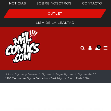
NOTICIAS
SOBRE NOSOTROS
CONTACTO
OUTLET
LIGA DE LA LEALTAD
0
Inicio
Figuras y Funkos
Figuras
Sagas figuras
Figuras de DC
DC Multiverse Figura Batrocitus (Dark Nights: Death Metal) 18 cm