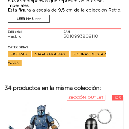
cazarrecompensas que representan intereses
imperiales.
Esta figura a escala de 9,5 cm de la colección Retro
de Star Wars fue diseñada para verse igual al
personaje de The Child de la serie The Mandalorian
LEER MÁS >>>
de Disney Plus. La figura cuenta con diseño y
detalles inspirados en las figuras Star Wars de los
Editorial
EAN
años 70.
5010993809110
Hasbro
CATEGORIAS
FIGURAS
SAGAS FIGURAS
FIGURAS DE STAR
WARS
34 productos en la misma colección:
SECCIÓN: OUTLET
-10%