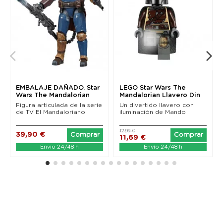
EMBALAJE DAÑADO. Star
LEGO Star Wars The
Wars The Mandalorian
Mandalorian Llavero Din
Black Series...
Djarin 6 cm
Figura articulada de la serie
Un divertido llavero con
de TV El Mandaloriano
iluminación de Mando
12,99 €
39,90 €
Comprar
Comprar
11,69 €
Envío 24/48 h
Envío 24/48 h