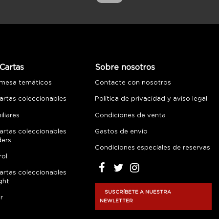
Cartas
Sobre nosotros
 mesa temáticos
Contacte con nosotros
artas coleccionables
Política de privacidad y aviso legal
liares
Condiciones de venta
artas coleccionables
Gastos de envío
ders
Condiciones especiales de reservas
rol
artas coleccionables
ght
SUSCRÍBETE A NUESTRA
r
NEWLETTER