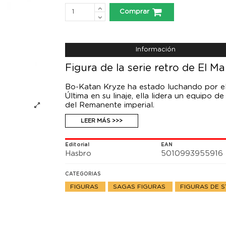
Comprar
Información
Figura de la serie retro de El M
Bo-Katan Kryze ha estado luchando por el
Última en su linaje, ella lidera un equipo
del Remanente imperial.
Esta figura a escala de 9,5 cm de la colec
LEER MÁS >>>
personaje de la serie Star Wars: The Manda
detalles inspirados en las figuras Star War
Editorial
EAN
Hasbro
5010993955916
CATEGORIAS
FIGURAS
SAGAS FIGURAS
FIGURAS DE 