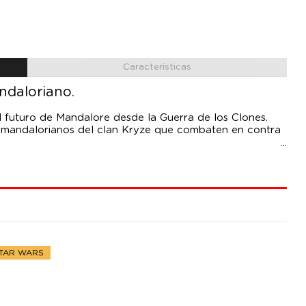
Características
andaloriano.
 futuro de Mandalore desde la Guerra de los Clones.
 de mandalorianos del clan Kryze que combaten en contra
ción Retro de Star Wars fue diseñada para verse igual al
lorian de Disney Plus. La figura cuenta con diseño y
s de los años 70.
STAR WARS