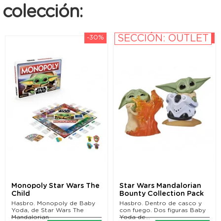
colección:
SECCIÓN: OUTLET
-30%
-25%
Monopoly Star Wars The
Star Wars Mandalorian
Child
Bounty Collection Pack
de 2 Figuras The...
Hasbro. Monopoly de Baby
Hasbro. Dentro de casco y
Yoda, de Star Wars The
con fuego. Dos figuras Baby
Mandalorian
Yoda de...