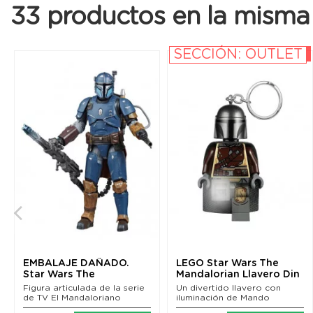
33 productos en la misma 
SECCIÓN: OUTLET
-10%
EMBALAJE DAÑADO.
LEGO Star Wars The
Star Wars The
Mandalorian Llavero Din
Mandalorian Black
Djarin 6 cm
Figura articulada de la serie
Un divertido llavero con
Series...
de TV El Mandaloriano
iluminación de Mando