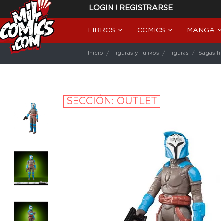
|
LOGIN
REGISTRARSE
LIBROS
COMICS
MANGA
Inicio
Figuras y Funkos
Figuras
Sagas f
SECCIÓN: OUTLET