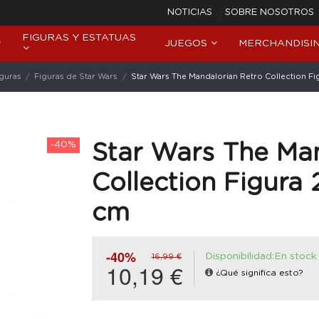
NOTICIAS
SOBRE NOSOTROS
FIGURAS Y ESTATUAS
JUEGOS
MERCHANDISI
iguras
Figuras de Star Wars
Star Wars The Mandalorian Retro Collection F
-40%
Star Wars The Man
Collection Figura
cm
-40%
Disponibilidad:En stock
16,99 €
10,19 €
¿Qué significa esto?