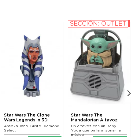
SECCIÓN: OUTLET
-10%
Star Wars The Clone
Star Wars The
Wars Legends in 3D
Mandalorian Altavoz
Busto 1/2 Ahsoka Tano...
The Child Dancing 24 cm
Ahsoka Tano. Busto Diamond
Un altavoz con un Baby
Select
Yoda que baila al sonar la
música