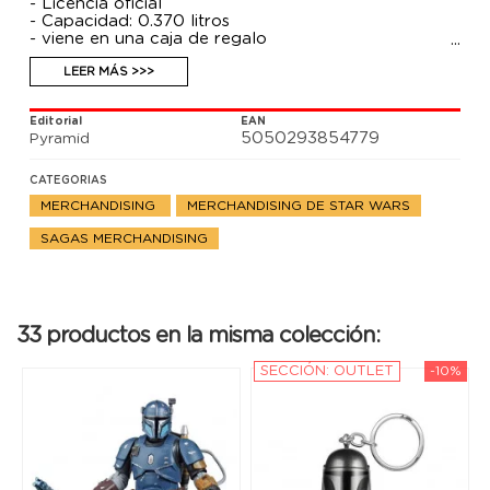
- Licencia oficial
- Capacidad: 0.370 litros
- viene en una caja de regalo
LEER MÁS >>>
Editorial
EAN
5050293854779
Pyramid
CATEGORIAS
MERCHANDISING
MERCHANDISING DE STAR WARS
SAGAS MERCHANDISING
33 productos en la misma colección:
SECCIÓN: OUTLET
-10%