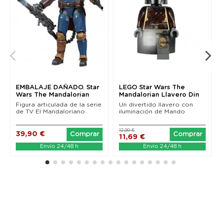
EMBALAJE DAÑADO. Star
LEGO Star Wars The
Wars The Mandalorian
Mandalorian Llavero Din
Black Series...
Djarin 6 cm
Figura articulada de la serie
Un divertido llavero con
de TV El Mandaloriano
iluminación de Mando
12,99 €
39,90 €
Comprar
Comprar
11,69 €
Envío 24/48 h
Envío 24/48 h