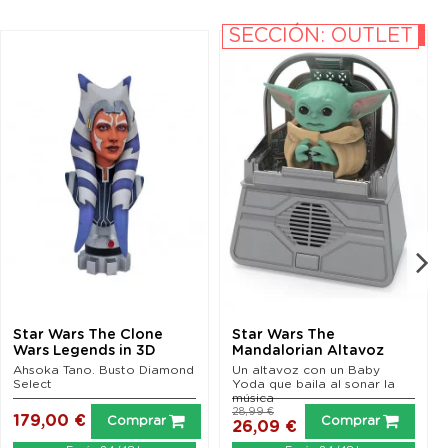
SECCIÓN: OUTLET
-10%
Star Wars The Clone
Star Wars The
Wars Legends in 3D
Mandalorian Altavoz
Busto 1/2 Ahsoka Tano...
The Child Dancing 24 cm
Ahsoka Tano. Busto Diamond
Un altavoz con un Baby
Select
Yoda que baila al sonar la
música
28,99 €
179,00 €
Comprar
Comprar
26,09 €