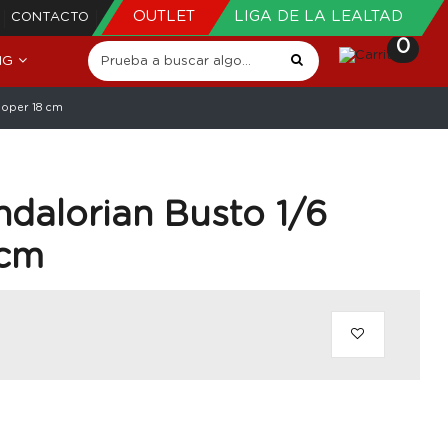
OUTLET
LIGA DE LA LEALTAD
CONTACTO
0
NG
ooper 18 cm
dalorian Busto 1/6
 cm