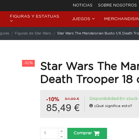
NOTICIAS
SOBRE NOSOTROS
FIGURAS Y ESTATUAS
JUEGOS
MERCHANDISI
iguras
Figuras de Star Wars
Star Wars The Mandalorian Busto 1/6 Death Tr
-10%
Star Wars The Man
Death Trooper 18
-10%
Disponibilidad:En stock
94,99 €
85,49 €
¿Qué significa esto?
Comprar