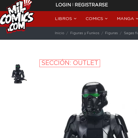
|
LOGIN
REGISTRARSE
LIBROS
COMICS
MANGA
Inicio
Figuras y Funkos
Figuras
Sagas f
SECCIÓN: OUTLET