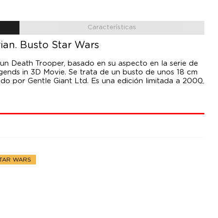
Características
ian. Busto Star Wars
un Death Trooper, basado en su aspecto en la serie de
gends in 3D Movie. Se trata de un busto de unos 18 cm
ido por Gentle Giant Ltd. Es una edición limitada a 2000
 un certificado de autenticidad.
5
STAR WARS