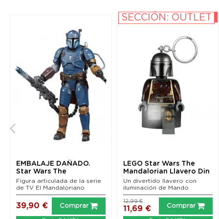
SECCIÓN: OUTLET
-10%
EMBALAJE DAÑADO.
LEGO Star Wars The
Star Wars The
Mandalorian Llavero Din
Mandalorian Black
Djarin 6 cm
Figura articulada de la serie
Un divertido llavero con
Series...
de TV El Mandaloriano
iluminación de Mando
12,99 €
39,90 €
Comprar
Comprar
11,69 €