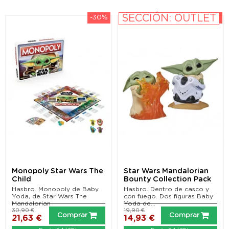
SECCIÓN: OUTLET
-30%
-25%
Monopoly Star Wars The
Star Wars Mandalorian
Child
Bounty Collection Pack
de 2 Figuras The...
Hasbro. Monopoly de Baby
Hasbro. Dentro de casco y
Yoda, de Star Wars The
con fuego. Dos figuras Baby
Mandalorian
Yoda de...
30,90 €
19,90 €
Comprar
Comprar
21,63 €
14,93 €