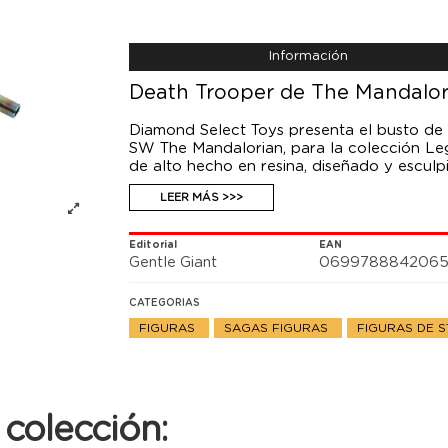
Información
Death Trooper de The Mandalor
Diamond Select Toys presenta el busto de 
SW The Mandalorian, para la colección Le
de alto hecho en resina, diseñado y esculp
unidades numeradas manualmente, e incluye
LEER MÁS >>>
Editorial
EAN
Gentle Giant
069978884206
CATEGORIAS
FIGURAS
SAGAS FIGURAS
FIGURAS DE 
colección: