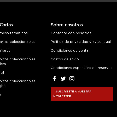
Cartas
Sobre nosotros
 mesa temáticos
Contacte con nosotros
artas coleccionables
Política de privacidad y aviso legal
liares
Condiciones de venta
artas coleccionables
Gastos de envío
ders
Condiciones especiales de reservas
rol
artas coleccionables
ght
SUSCRÍBETE A NUESTRA
r
NEWLETTER