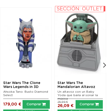
SECCIÓN: OUTLET
-10%
Star Wars The Clone
Star Wars The
Wars Legends in 3D
Mandalorian Altavoz
Busto 1/2 Ahsoka Tano...
The Child Dancing 24 cm
Ahsoka Tano. Busto Diamond
Un altavoz con un Baby
Select
Yoda que baila al sonar la
música
28,99 €
179,00 €
Comprar
Comprar
26,09 €