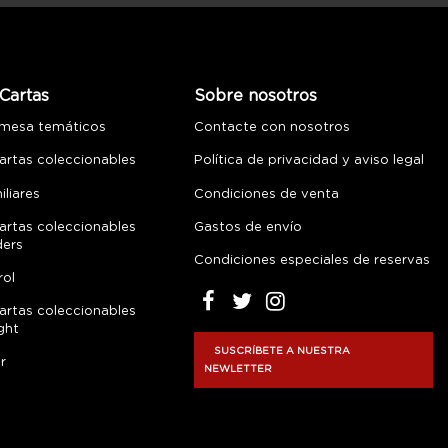
Cartas
Sobre nosotros
 mesa temáticos
Contacte con nosotros
artas coleccionables
Política de privacidad y aviso legal
liares
Condiciones de venta
artas coleccionables
Gastos de envío
ders
Condiciones especiales de reservas
rol
artas coleccionables
ght
SUSCRÍBETE A NUESTRA
r
NEWLETTER