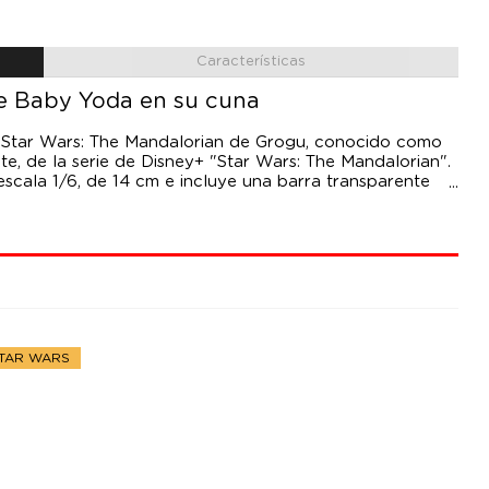
Características
 de Baby Yoda en su cuna
e Star Wars: The Mandalorian de Grogu, conocido como
te, de la serie de Disney+ "Star Wars: The Mandalorian".
escala 1/6, de 14 cm e incluye una barra transparente
idades con un certificado de autenticidad en una caja
STAR WARS