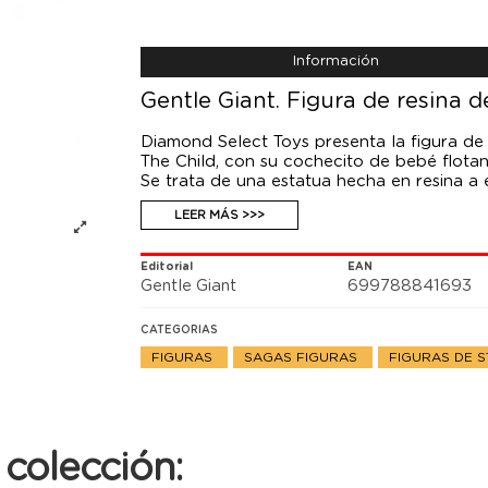
Información
Gentle Giant. Figura de resina
Diamond Select Toys presenta la figura d
The Child, con su cochecito de bebé flotan
Se trata de una estatua hecha en resina a 
para imitar el vuelo.
LEER MÁS >>>
Se trata de una edición limitada a 3000 un
numerada a mano.
Editorial
EAN
Gentle Giant
699788841693
CATEGORIAS
FIGURAS
SAGAS FIGURAS
FIGURAS DE 
colección: