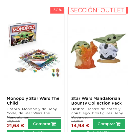
SECCIÓN: OUTLET
-30%
-25%
Monopoly Star Wars The
Star Wars Mandalorian
Child
Bounty Collection Pack
de 2 Figuras The...
Hasbro. Monopoly de Baby
Hasbro. Dentro de casco y
Yoda, de Star Wars The
con fuego. Dos figuras Baby
Mandalorian
Yoda de...
30,90 €
19,90 €
Comprar
Comprar
21,63 €
14,93 €