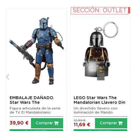
SECCIÓN: OUTLET
-10%
EMBALAJE DAÑADO.
LEGO Star Wars The
Star Wars The
Mandalorian Llavero Din
Mandalorian Black
Djarin 6 cm
Figura articulada de la serie
Un divertido llavero con
Series...
de TV El Mandaloriano
iluminación de Mando
12,99 €
39,90 €
Comprar
Comprar
11,69 €