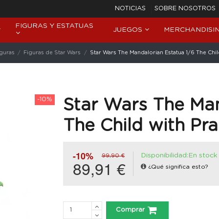
NOTICIAS
SOBRE NOSOTROS
FIGURAS Y ESTATUAS
JUEGOS
MERCHANDISI
iguras
Figuras de Star Wars
Star Wars The Mandalorian Estatua 1/6 The Chi
-10%
Star Wars The Man
The Child with Pr
-10%
Disponibilidad:En stock
99,90 €
89,91 €
¿Qué significa esto?
Comprar