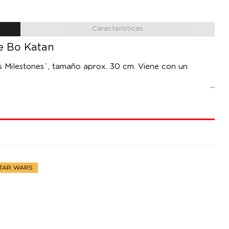
Características
de Bo Katan
rs Milestones´, tamaño aprox. 30 cm. Viene con un
STAR WARS