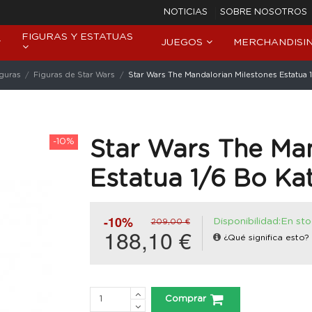
NOTICIAS
SOBRE NOSOTROS
FIGURAS Y ESTATUAS
JUEGOS
MERCHANDISI
iguras
Figuras de Star Wars
Star Wars The Mandalorian Milestones Estatua
-10%
Star Wars The Man
Estatua 1/6 Bo K
-10%
Disponibilidad:En st
209,00 €
188,10 €
¿Qué significa esto?
Comprar