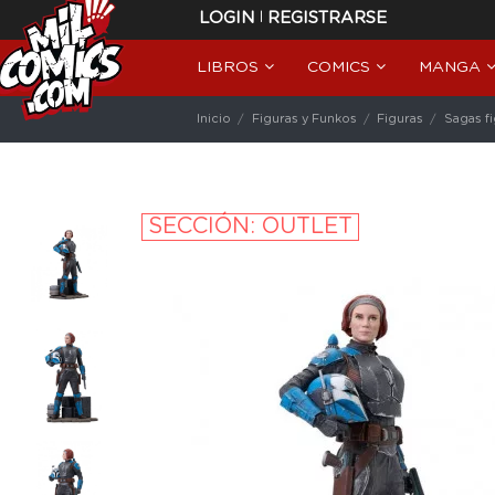
|
LOGIN
REGISTRARSE
LIBROS
COMICS
MANGA
Inicio
Figuras y Funkos
Figuras
Sagas f
SECCIÓN: OUTLET