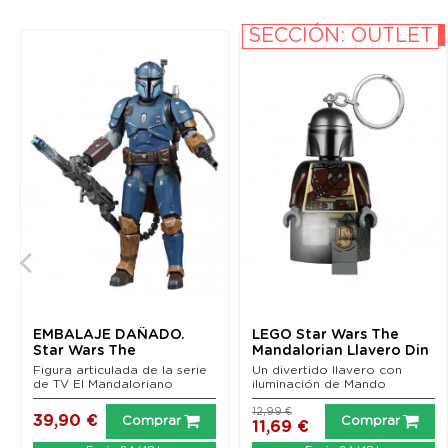
SECCIÓN: OUTLET
-10%
EMBALAJE DAÑADO.
LEGO Star Wars The
Star Wars The
Mandalorian Llavero Din
Mandalorian Black
Djarin 6 cm
Figura articulada de la serie
Un divertido llavero con
Series...
de TV El Mandaloriano
iluminación de Mando
12,99 €
39,90 €
Comprar
Comprar
11,69 €