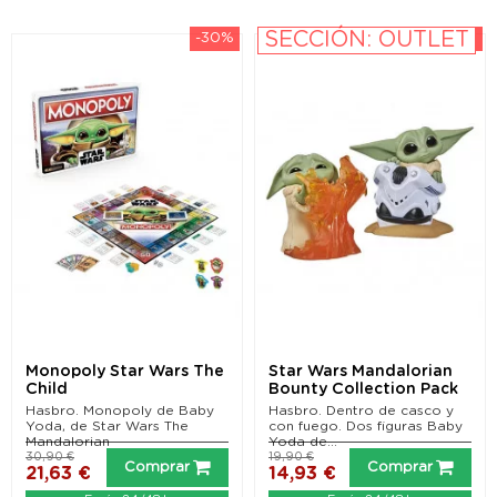
SECCIÓN: OUTLET
-30%
-25%
Monopoly Star Wars The
Star Wars Mandalorian
Child
Bounty Collection Pack
de 2 Figuras The...
Hasbro. Monopoly de Baby
Hasbro. Dentro de casco y
Yoda, de Star Wars The
con fuego. Dos figuras Baby
Mandalorian
Yoda de...
30,90 €
19,90 €
Comprar
Comprar
21,63 €
14,93 €