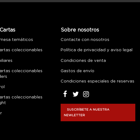
Cartas
Sobre nosotros
 mesa temáticos
Contacte con nosotros
artas coleccionables
Política de privacidad y aviso legal
liares
Condiciones de venta
artas coleccionables
Gastos de envío
ders
Condiciones especiales de reservas
rol
artas coleccionables
ght
SUSCRÍBETE A NUESTRA
r
NEWLETTER