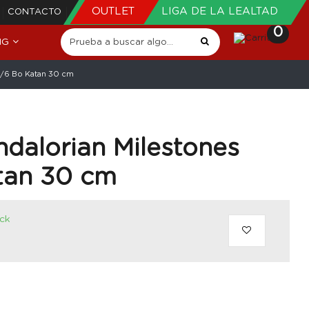
OUTLET
LIGA DE LA LEALTAD
CONTACTO
0
NG
 1/6 Bo Katan 30 cm
dalorian Milestones
atan 30 cm
ock