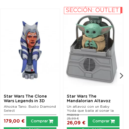
SECCIÓN: OUTLET
-10%
Star Wars The Clone
Star Wars The
Wars Legends in 3D
Mandalorian Altavoz
Busto 1/2 Ahsoka Tano...
The Child Dancing 24 cm
Ahsoka Tano. Busto Diamond
Un altavoz con un Baby
Select
Yoda que baila al sonar la
música
28,99 €
179,00 €
Comprar
Comprar
26,09 €