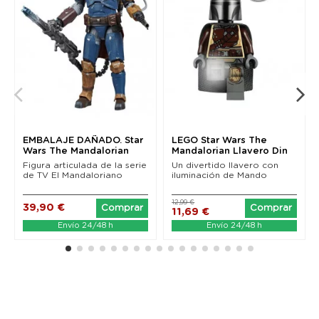
EMBALAJE DAÑADO. Star
LEGO Star Wars The
Wars The Mandalorian
Mandalorian Llavero Din
Black Series...
Djarin 6 cm
Figura articulada de la serie
Un divertido llavero con
de TV El Mandaloriano
iluminación de Mando
12,99 €
39,90 €
Comprar
Comprar
11,69 €
Envío 24/48 h
Envío 24/48 h