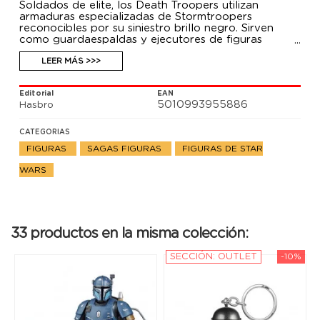
Soldados de elite, los Death Troopers utilizan
armaduras especializadas de Stormtroopers
reconocibles por su siniestro brillo negro. Sirven
como guardaespaldas y ejecutores de figuras
importantes como Moff Gideon.
Esta figura a escala de 9,5 cm de la colección Retro
LEER MÁS >>>
de Star Wars fue diseñada para verse igual a los
personajes de Imperial Death Trooper de la serie The
Editorial
EAN
Mandalorian de Disney Plus. La figura cuenta con
5010993955886
Hasbro
diseño y detalles inspirados en las figuras Star Wars
de los años 70.
CATEGORIAS
FIGURAS
SAGAS FIGURAS
FIGURAS DE STAR
WARS
33 productos en la misma colección:
SECCIÓN: OUTLET
-10%