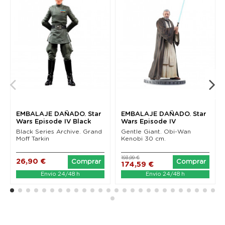
EMBALAJE DAÑADO. Star
EMBALAJE DAÑADO. Star
Wars Episode IV Black
Wars Episode IV
Series Archive...
Milestones Statue 1/6...
Black Series Archive. Grand
Gentle Giant. Obi-Wan
Moff Tarkin
Kenobi 30 cm.
193,99 €
26,90 €
Comprar
Comprar
174,59 €
Envío 24/48 h
Envío 24/48 h