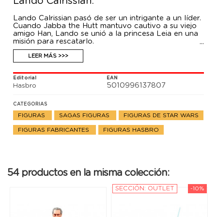
Lando Calrissian.
Lando Calrissian pasó de ser un intrigante a un líder.
Cuando Jabba the Hutt mantuvo cautivo a su viejo
amigo Han, Lando se unió a la princesa Leia en una
misión para rescatarlo.
La colección retro de Star Wars presenta un diseño
y detalles inspirados en las figuras de acción
LEER MÁS >>>
originales de Star Wars de la década de 1970.
Editorial
EAN
5010996137807
Hasbro
CATEGORIAS
FIGURAS
SAGAS FIGURAS
FIGURAS DE STAR WARS
FIGURAS FABRICANTES
FIGURAS HASBRO
54 productos en la misma colección:
SECCIÓN: OUTLET
-10%