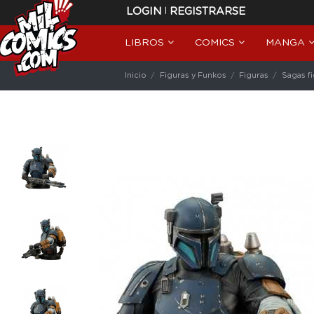
|
LOGIN
REGISTRARSE
LIBROS
COMICS
MANGA
Inicio
Figuras y Funkos
Figuras
Sagas f