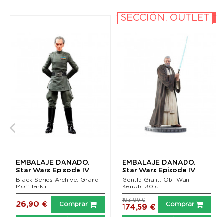
SECCIÓN: OUTLET
-10%
EMBALAJE DAÑADO.
EMBALAJE DAÑADO.
Star Wars Episode IV
Star Wars Episode IV
Black Series Archive...
Milestones Statue 1/6...
Black Series Archive. Grand
Gentle Giant. Obi-Wan
Moff Tarkin
Kenobi 30 cm.
193,99 €
26,90 €
Comprar
Comprar
174,59 €