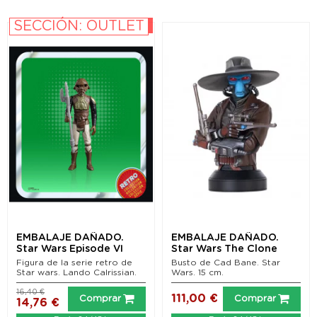
SECCIÓN: OUTLET
-10%
EMBALAJE DAÑADO.
EMBALAJE DAÑADO.
Star Wars Episode VI
Star Wars The Clone
Retro Collection
Wars Busto 1/6 Cad
Figura de la serie retro de
Busto de Cad Bane. Star
Figura...
Bane...
Star wars. Lando Calrissian.
Wars. 15 cm.
16,40 €
111,00 €
Comprar
Comprar
14,76 €