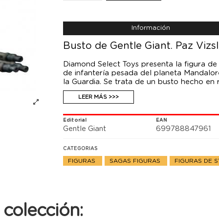
Información
Busto de Gentle Giant. Paz Vizs
Diamond Select Toys presenta la figura de 
de infantería pesada del planeta Mandalore
la Guardia. Se trata de un busto hecho en
blaster pesado. Es una serie limitada de 30
LEER MÁS >>>
numerado.
Editorial
EAN
Gentle Giant
699788847961
CATEGORIAS
FIGURAS
SAGAS FIGURAS
FIGURAS DE 
colección: