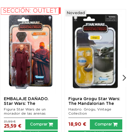
SECCIÓN: OUTLET
-20%
Novedad
EMBALAJE DAÑADO.
Figura Grogu Star Wars:
Star Wars: The
The Mandalorian The
Mandalorian Credit
Vintage...
Figura Star Wars de un
Hasbro. Grogu, Vintage
Collection...
morador de las arenas
Collection
31,99 €
18,90 €
Comprar
Comprar
25,59 €