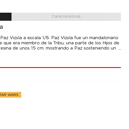
Características
la
Paz Vizsla a escala 1/6. Paz Vizsla fue un mandaloriano
 que era miembro de la Tribu, una parte de los Hijos de
 resina de unos 15 cm. mostrando a Paz sosteniendo un
00 copias. Se incluye certificado de autentificación
STAR WARS