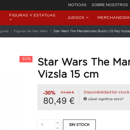
NOTICIAS
SOBRE NOSOTROS
FIGURAS Y ESTATUAS
JUEGOS
MERCHANDISI
iguras
Figuras de Star Wars
Star Wars The Mandalorian Busto 1/6 Paz Vizsl
-30%
Star Wars The Man
Vizsla 15 cm
-30%
Disponibilidad:Sin stock
114,99 €
80,49 €
¿Qué significa esto?
SIN STOCK