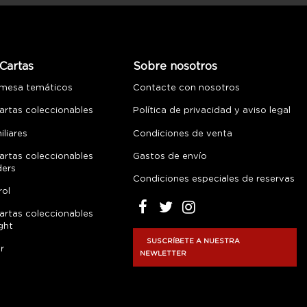
Cartas
Sobre nosotros
 mesa temáticos
Contacte con nosotros
artas coleccionables
Política de privacidad y aviso legal
liares
Condiciones de venta
artas coleccionables
Gastos de envío
ders
Condiciones especiales de reservas
rol
artas coleccionables
ght
SUSCRÍBETE A NUESTRA
r
NEWLETTER