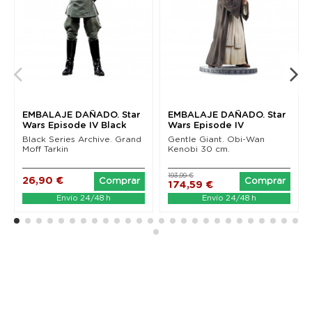
EMBALAJE DAÑADO. Star
EMBALAJE DAÑADO. Star
Wars Episode IV Black
Wars Episode IV
Series Archive...
Milestones Statue 1/6...
Black Series Archive. Grand
Gentle Giant. Obi-Wan
Moff Tarkin
Kenobi 30 cm.
193,99 €
26,90 €
Comprar
Comprar
174,59 €
Envío 24/48 h
Envío 24/48 h