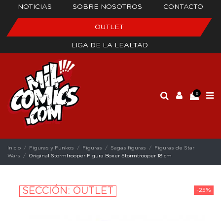
NOTICIAS
SOBRE NOSOTROS
CONTACTO
OUTLET
LIGA DE LA LEALTAD
0
Inicio
Figuras y Funkos
Figuras
Sagas figuras
Figuras de Star
Wars
Original Stormtrooper Figura Boxer Stormtrooper 18 cm
SECCIÓN: OUTLET
-25%