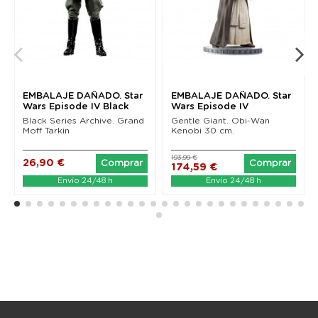
EMBALAJE DAÑADO. Star
EMBALAJE DAÑADO. Star
Wars Episode IV Black
Wars Episode IV
Series Archive...
Milestones Statue 1/6...
Black Series Archive. Grand
Gentle Giant. Obi-Wan
Moff Tarkin
Kenobi 30 cm.
193,99 €
26,90 €
Comprar
Comprar
174,59 €
Envío 24/48 h
Envío 24/48 h