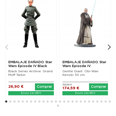
EMBALAJE DAÑADO. Star
EMBALAJE DAÑADO. Star
Wars Episode IV Black
Wars Episode IV
Series Archive...
Milestones Statue 1/6...
Black Series Archive. Grand
Gentle Giant. Obi-Wan
Moff Tarkin
Kenobi 30 cm.
193,99 €
26,90 €
Comprar
Comprar
174,59 €
Envío 24/48 h
Envío 24/48 h