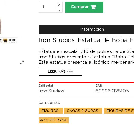
Comprar
Información
Iron Studios. Estatua de Boba F
Estatua en escala 1/10 de poliresina de Sta
Iron Studios presenta su estatua "Boba Fe
Esta estatua presenta al icónico mercena
restaurada, con su clásico rifle bláster a
LEER MÁS >>>
a su aliada letal sentada en el brazo derech
Editorial
EAN
Iron Studios
609963128105
CATEGORIAS
FIGURAS
SAGAS FIGURAS
FIGURAS DE 
IRON STUDIOS