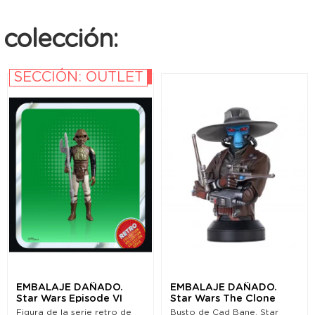
colección:
SECCIÓN: OUTLET
-10%
EMBALAJE DAÑADO.
EMBALAJE DAÑADO.
Star Wars Episode VI
Star Wars The Clone
Retro Collection
Wars Busto 1/6 Cad
Figura de la serie retro de
Busto de Cad Bane. Star