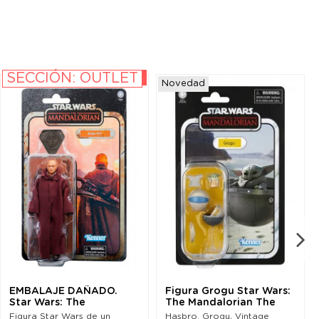
SECCIÓN: OUTLET
-20%
Novedad
EMBALAJE DAÑADO.
Figura Grogu Star Wars:
Star Wars: The
The Mandalorian The
Mandalorian Credit
Vintage...
Figura Star Wars de un
Hasbro. Grogu, Vintage