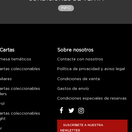
INFO
Cartas
Sobre nosotros
 mesa temáticos
Contacte con nosotros
artas coleccionables
Política de privacidad y aviso legal
liares
Condiciones de venta
artas coleccionables
Gastos de envío
ders
Condiciones especiales de reservas
rol
artas coleccionables
ght
SUSCRÍBETE A NUESTRA
r
NEWLETTER