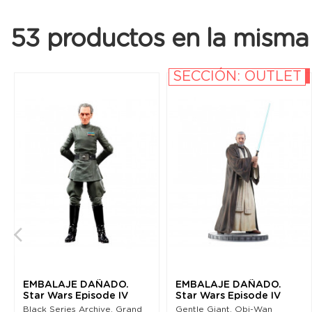
53 productos en la misma 
SECCIÓN: OUTLET
-10%
EMBALAJE DAÑADO.
EMBALAJE DAÑADO.
Star Wars Episode IV
Star Wars Episode IV
Black Series Archive...
Milestones Statue 1/6...
Black Series Archive. Grand
Gentle Giant. Obi-Wan