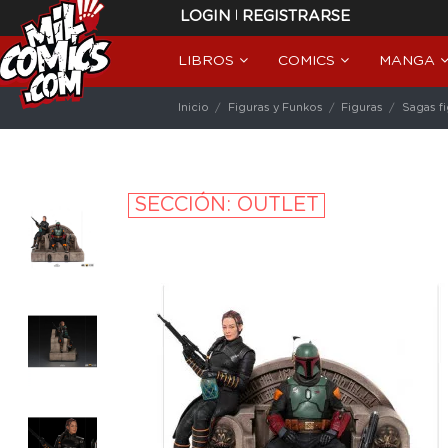
|
LOGIN
REGISTRARSE
LIBROS
COMICS
MANGA
Inicio
Figuras y Funkos
Figuras
Sagas f
SECCIÓN: OUTLET