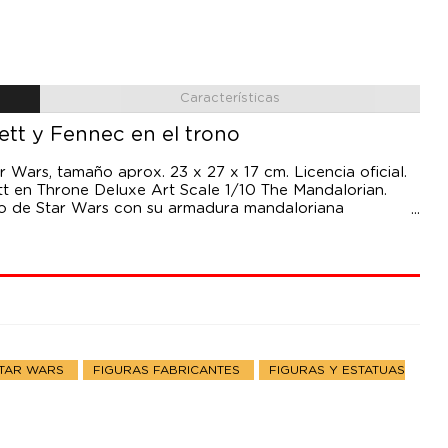
Características
ett y Fennec en el trono
r Wars, tamaño aprox. 23 x 27 x 17 cm. Licencia oficial.
tt en Throne Deluxe Art Scale 1/10 The Mandalorian.
rio de Star Wars con su armadura mandaloriana
poyado en el brazo izquierdo del trono y también presenta
o del trono, sosteniendo su rifle bláster.
STAR WARS
FIGURAS FABRICANTES
FIGURAS Y ESTATUAS