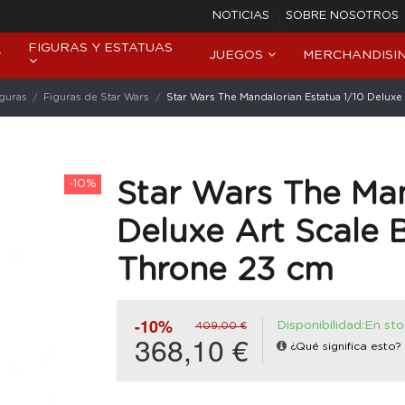
NOTICIAS
SOBRE NOSOTROS
FIGURAS Y ESTATUAS
JUEGOS
MERCHANDISI
iguras
Figuras de Star Wars
Star Wars The Mandalorian Estatua 1/10 Delux
-10%
Star Wars The Man
Deluxe Art Scale 
Throne 23 cm
-10%
Disponibilidad:En st
409,00 €
368,10 €
¿Qué significa esto?