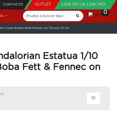
OUTLET
LIGA DE LA LEALTAD
CONTACTO
0
NG
e Art Scale Boba Fett & Fennec on Throne 23 cm
dalorian Estatua 1/10
Boba Fett & Fennec on
ock