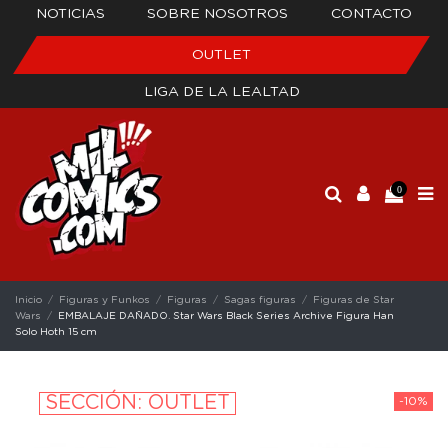
NOTICIAS
SOBRE NOSOTROS
CONTACTO
OUTLET
LIGA DE LA LEALTAD
0
Inicio
Figuras y Funkos
Figuras
Sagas figuras
Figuras de Star
Wars
EMBALAJE DAÑADO. Star Wars Black Series Archive Figura Han
Solo Hoth 15 cm
SECCIÓN: OUTLET
-10%