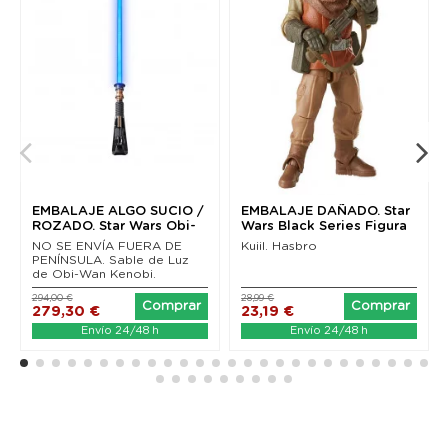
EMBALAJE ALGO SUCIO /
EMBALAJE DAÑADO. Star
ROZADO. Star Wars Obi-
Wars Black Series Figura
Wan Kenobi Black...
Kuiil (The...
NO SE ENVÍA FUERA DE
Kuiil. Hasbro
PENÍNSULA. Sable de Luz
de Obi-Wan Kenobi.
294,00 €
28,99 €
Comprar
Comprar
279,30 €
23,19 €
Envío 24/48 h
Envío 24/48 h