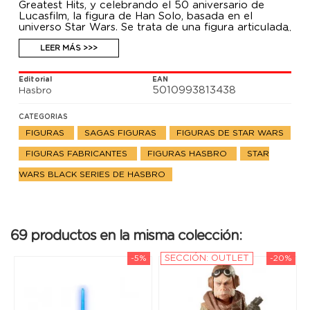
Greatest Hits, y celebrando el 50 aniversario de
Lucasfilm, la figura de Han Solo, basada en el
universo Star Wars. Se trata de una figura articulada
de unos 15 cm hecha en PVC. Incluye complementos
para personalizar al personaje.
LEER MÁS >>>
Editorial
EAN
5010993813438
Hasbro
CATEGORIAS
FIGURAS
SAGAS FIGURAS
FIGURAS DE STAR WARS
FIGURAS FABRICANTES
FIGURAS HASBRO
STAR
WARS BLACK SERIES DE HASBRO
69 productos en la misma colección:
-5%
SECCIÓN: OUTLET
-20%