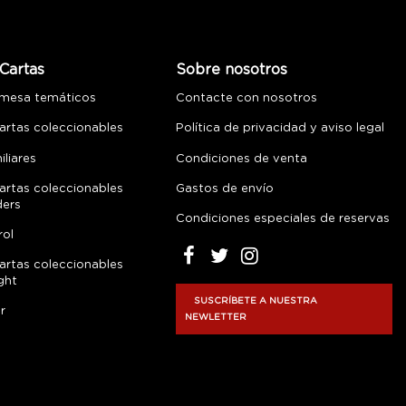
Cartas
Sobre nosotros
 mesa temáticos
Contacte con nosotros
artas coleccionables
Política de privacidad y aviso legal
liares
Condiciones de venta
artas coleccionables
Gastos de envío
ders
Condiciones especiales de reservas
rol
artas coleccionables
ght
SUSCRÍBETE A NUESTRA
r
NEWLETTER