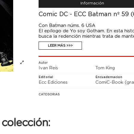
Información
Comic DC - ECC Batman nº 59 
Con Batman núms. 6 USA
El epílogo de Yo soy Gotham. En esta histo
busca la redención mientras trata de mante
Pero... ¿puede el Caballero Oscuro salvar 
LEER MÁS >>>
antes del primer Batcrossover de la era Re
Batman: La noche de los hombres monstru
Autor
Ivan Reis
Tom King
Editorial
Encuadernacion
Ecc Ediciones
ComiC-Book (gra
CATEGORIAS
colección: