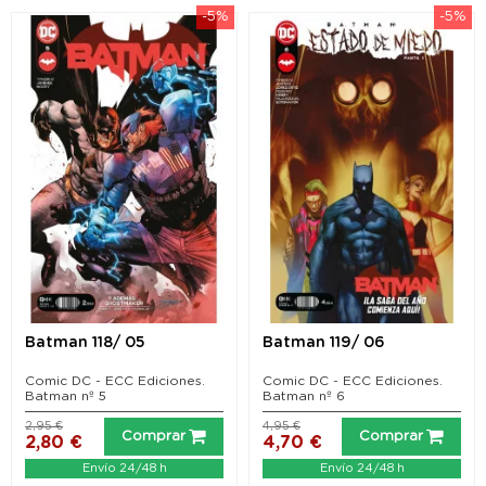
-5%
-5%
Batman 118/ 05
Batman 119/ 06
Comic DC - ECC Ediciones.
Comic DC - ECC Ediciones.
Batman nº 5
Batman nº 6
2,95 €
4,95 €
Comprar
Comprar
2,80 €
4,70 €
Envío 24/48 h
Envío 24/48 h