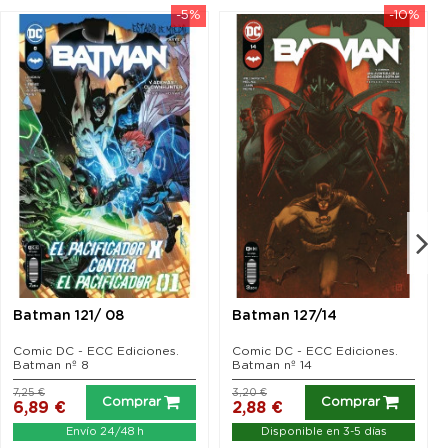
-5%
-10%
Batman 121/ 08
Batman 127/14
Comic DC - ECC Ediciones.
Comic DC - ECC Ediciones.
Batman nº 8
Batman nº 14
7,25 €
3,20 €
Comprar
Comprar
6,89 €
2,88 €
Envío 24/48 h
Disponible en 3-5 días