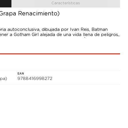
Características
(Grapa Renacimiento)
ria autoconclusiva, dibujada por Ivan Reis, Batman
ner a Gotham Girl alejada de una vida llena de peligros.
a alguien que no quiere que le salven? ¡Última entrega
nacimiento, que publicaremos en abril bajo el título
o!
EAN
pa)
9788416998272