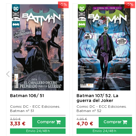
-5%
-5%
Batman 106/ 51
Batman 107/ 52. La
guerra del Joker
Comic DC - ECC Ediciones.
Comic DC - ECC Ediciones.
Batman nº 51
Batman nº 52
3,50 €
4,95 €
Comprar
Comprar
3,33 €
4,70 €
Envío 24/48 h
Envío 24/48 h