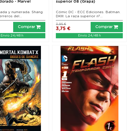
dorado - Marvel
superior 08 (Grapa)
itada y numerada. Shang
Cómic DC - ECC Ediciones. Batman.
erreros del...
DKIII: La raza superior nº...
3,95 €
Comprar
Comprar
3,75 €
Envío 24/48 h
Envío 24/48 h