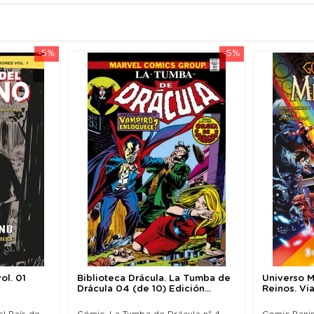
-5%
-5%
ol. 01
Biblioteca Drácula. La Tumba de
Universo M
Drácula 04 (de 10) Edición...
Reinos. Via
el País de
Cómic. La Tumba de Drácula nº 4.
Comic Panin