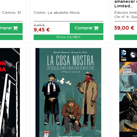
amanecer 
Limited...
r Cómics. El
Cómic. La abubilla Alicia
Edición lim
Chi nº 4: Gu
9,95 €
59,00 €
mprar
Comprar
9,45 €
Envío 24/48 h