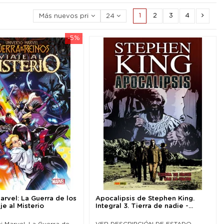
1
2
3
4
Más nuevos primero
24
-5%
arvel: La Guerra de los
Apocalipsis de Stephen King.
je al Misterio
Integral 3. Tierra de nadie -...
i Marvel. La Guerra de
VER DESCRIPCIÓN DE ESTADO.