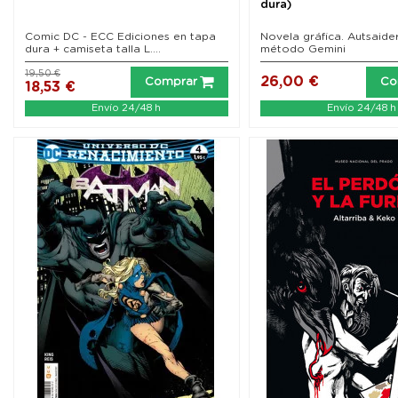
dura)
Comic DC - ECC Ediciones en tapa
Novela gráfica. Autsaide
dura + camiseta talla L....
método Gemini
19,50 €
26,00 €
Comprar
Co
18,53 €
Envío 24/48 h
Envío 24/48 h