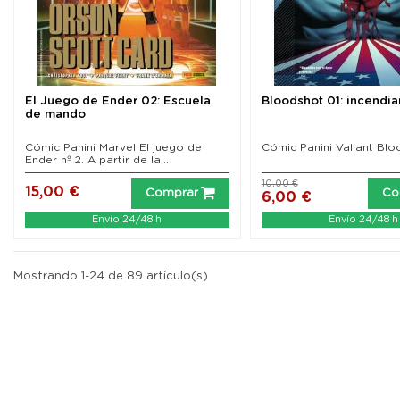
El Juego de Ender 02: Escuela
Bloodshot 01: incendia
de mando
Cómic Panini Marvel El juego de
Cómic Panini Valiant Blo
Ender nº 2. A partir de la...
10,00 €
15,00 €
Comprar
Co
6,00 €
Envío 24/48 h
Envío 24/48 h
Mostrando 1-24 de 89 artículo(s)