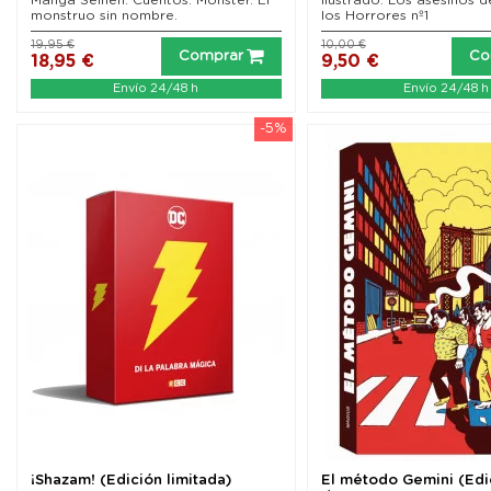
monstruo sin nombre.
los Horrores nº1
19,95 €
10,00 €
Comprar
Co
18,95 €
9,50 €
Envío 24/48 h
Envío 24/48 h
-5%
¡Shazam! (Edición limitada)
El método Gemini (Edi