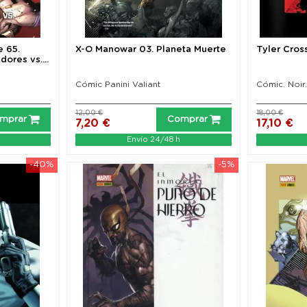
e 65.
X-O Manowar 03. Planeta Muerte
Tyler Cros
ores vs....
Cómic Panini Valiant
Cómic. Noir.
12,00 €
18,00 €
mprar
Comprar
7,20 €
17,10 €
Envío 24/48 h
-40%
-5%