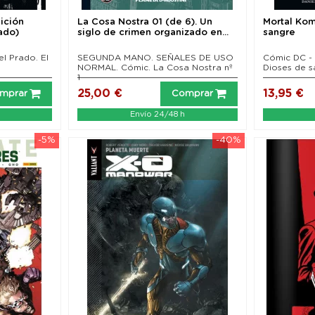
dición
La Cosa Nostra 01 (de 6). Un
Mortal Kom
ado)
siglo de crimen organizado en...
sangre
l Prado. El
SEGUNDA MANO. SEÑALES DE USO
Cómic DC -
NORMAL. Cómic. La Cosa Nostra nº
Dioses de s
1
25,00 €
13,95 €
mprar
Comprar
Envío 24/48 h
-5%
-40%