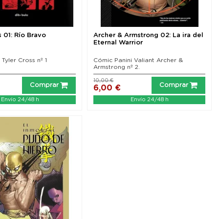
s 01: Río Bravo
Archer & Armstrong 02: La ira del
Eternal Warrior
 Tyler Cross nº 1
Cómic Panini Valiant Archer &
Armstrong nº 2.
10,00 €
Comprar
Comprar
6,00 €
Envío 24/48 h
Envío 24/48 h