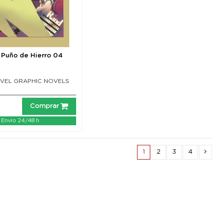
l Puño de Hierro 04
VEL GRAPHIC NOVELS
Comprar
Envío 24/48 h
1
2
3
4