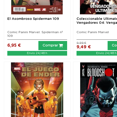
El Asombroso Spiderman 109
Coleccionable Ultimat
Vengadores 04: Vengad
Comic Panini Marvel. Spiderman nº
Comic Panini Marvel
109
9,99 €
6,95 €
Comprar
Co
9,49 €
Envío 24/48 h
Envío 24/48 h