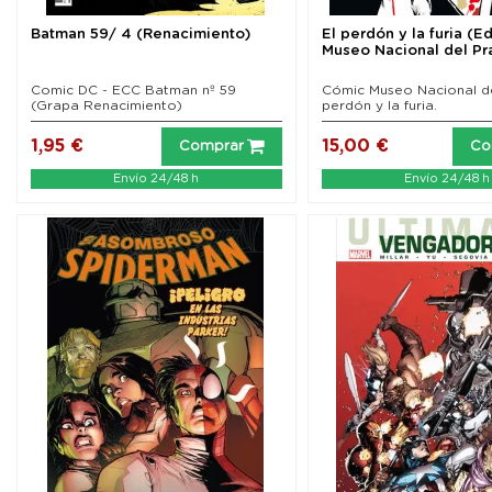
Batman 59/ 4 (Renacimiento)
El perdón y la furia (E
Museo Nacional del Pr
Comic DC - ECC Batman nº 59
Cómic Museo Nacional de
(Grapa Renacimiento)
perdón y la furia.
1,95 €
15,00 €
Comprar
Co
Envío 24/48 h
Envío 24/48 h