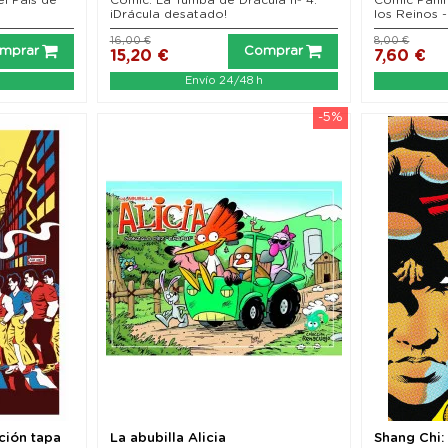
¡Drácula desatado!
los Reinos -
16,00 €
8,00 €
mprar
Comprar
15,20 €
7,60 €
Envío 24/48 h
-5%
ción tapa
La abubilla Alicia
Shang Chi: