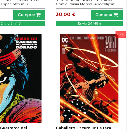
 Especiales nº 3
Cómic Panini Marvel. Apocalipsis...
30,00 €
Comprar
Comprar
Envío 24/48 h
Envío 24/48 h
-5%
 Guerreros del
Caballero Oscuro III: La raza