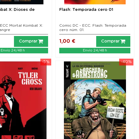
bat X: Dioses de
Flash: Temporada cero 01
 ECC Mortal Kombat X:
Comic DC - ECC. Flash: Temporada
angre
cero núm. 01.
1,00 €
Comprar
Comprar
Envío 24/48 h
Envío 24/48 h
-5%
-40%