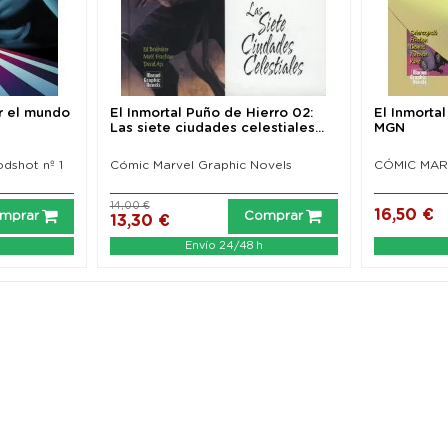
r el mundo
El Inmortal Puño de Hierro 02:
El Inmorta
Las siete ciudades celestiales...
MGN
odshot nº 1
Cómic Marvel Graphic Novels
CÓMIC MAR
14,00 €
16,50 €
mprar
Comprar
13,30 €
Envío 24/48 h