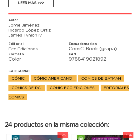
Ghostmaker!
LEER MÁS >>>
Autor
Jorge Jiménez
Ricardo López Ortiz
James Tynion iv
Editorial
Encuadernacion
ComiC-Book (grapa)
Ecc Ediciones
Formato
EAN
Color
9788419021892
CATEGORIAS
CÓMIC
CÓMIC AMERICANO
CÓMICS DE BATMAN
CÓMICS DE DC
CÓMIC ECC EDICIONES
EDITORIALES
COMICS
24 productos en la misma colección:
-5%
-5%