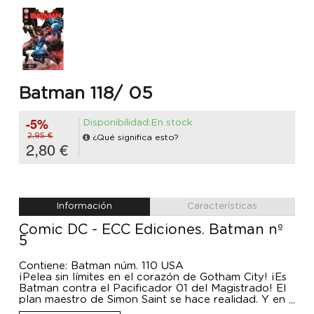
Batman 118/ 05
-5%
Disponibilidad:En stock
2,95 €
¿Qué significa esto?
2,80 €
Información
Características
Comic DC - ECC Ediciones. Batman nº
5
Contiene: Batman núm. 110 USA
¡Pelea sin límites en el corazón de Gotham City! ¡Es
Batman contra el Pacificador 01 del Magistrado! El
plan maestro de Simon Saint se hace realidad. Y en
la historia de complemento... ¡El instigador contra