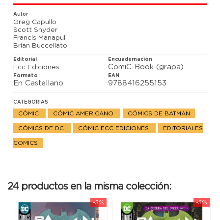
Autor
Greg Capullo
Scott Snyder
Francis Manapul
Brian Buccellato
Editorial
Encuadernacion
ComiC-Book (grapa)
Ecc Ediciones
Formato
EAN
En Castellano
9788416255153
CATEGORIAS
CÓMIC
CÓMIC AMERICANO
CÓMICS DE BATMAN
CÓMICS DE DC
CÓMIC ECC EDICIONES
EDITORIALES
COMICS
24 productos en la misma colección:
-5%
-5%