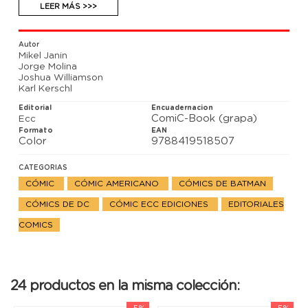
antiguo líder! ¿Quién maneja los hilos de Batman
LEER MÁS >>>
Inc.? ¿Quién es Abismo?
Autor
Mikel Janin
Jorge Molina
Joshua Williamson
Karl Kerschl
Editorial
Encuadernacion
ComiC-Book (grapa)
Ecc
Formato
EAN
Color
9788419518507
CATEGORIAS
CÓMIC
CÓMIC AMERICANO
CÓMICS DE BATMAN
CÓMICS DE DC
CÓMIC ECC EDICIONES
EDITORIALES
COMICS
24 productos en la misma colección:
-5%
-5%