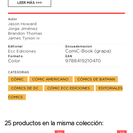
la violencia en las calles de Gotham. Mientras, ¿qué
LEER MÁS >>>
conexión existe entre Ghostmaker y Jonathan
Crane? Clownhunter protagoniza la historia de
complemento.
Autor
Jason Howard
Jorge Jiménez
Brandon Thomas
James Tynion iv
Editorial
Encuadernacion
ComiC-Book (grapa)
Ecc Ediciones
Formato
EAN
Color
9788419210470
CATEGORIAS
CÓMIC
CÓMIC AMERICANO
CÓMICS DE BATMAN
CÓMICS DE DC
CÓMIC ECC EDICIONES
EDITORIALES
COMICS
25 productos en la misma colección:
-5%
-5%