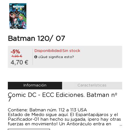
Batman 120/ 07
-5%
Disponibilidad:Sin stock
4,95 €
¿Qué significa esto?
4,70 €
Información
Características
Comic DC - ECC Ediciones. Batman nº
7
Contiene: Batman núm. 112 a 113 USA
Estado de Miedo sigue aquí. El Espantapájaros y el
Pacificador-01 han hecho su jugada, ¡pero hay otras
fuerzas en movimiento! Un Antioráculo entra en
escena, dispuesto a difundir noticias falsas e incitar a