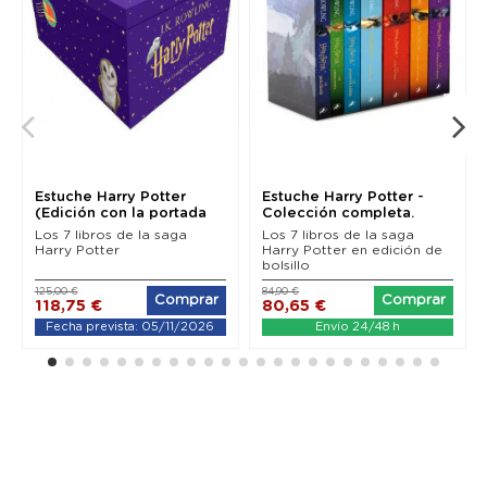
Estuche Harry Potter
Estuche Harry Potter -
(Edición con la portada
Colección completa.
ilustrada por...
Los 7 libros de la saga
Los 7 libros de la saga
Harry Potter
Harry Potter en edición de
bolsillo
125,00 €
84,90 €
Comprar
Comprar
118,75 €
80,65 €
Fecha prevista: 05/11/2026
Envío 24/48 h