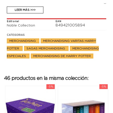
LEER MÁS >>>
Editorial
EAN
849421005894
Noble Collection
CATEGORIAS
MERCHANDISING
MERCHANDISING VARITAS HARRY
POTTER
SAGAS MERCHANDISING
MERCHANDISING
ESPECIALES
MERCHANDISING DE HARRY POTTER
46 productos en la misma colección:
-5%
-5%